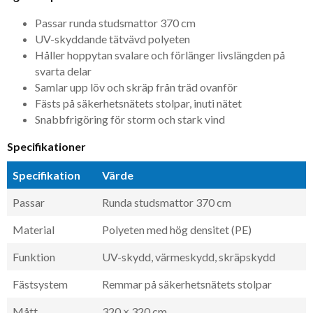
Passar runda studsmattor 370 cm
UV-skyddande tätvävd polyeten
Håller hoppytan svalare och förlänger livslängden på
svarta delar
Samlar upp löv och skräp från träd ovanför
Fästs på säkerhetsnätets stolpar, inuti nätet
Snabbfrigöring för storm och stark vind
Specifikationer
Specifikation
Värde
Passar
Runda studsmattor 370 cm
Material
Polyeten med hög densitet (PE)
Funktion
UV-skydd, värmeskydd, skräpskydd
Fästsystem
Remmar på säkerhetsnätets stolpar
Mått
320 × 320 cm