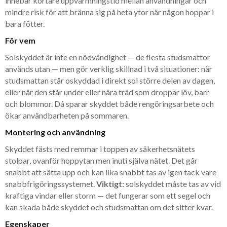
innebär kortare uppvärmningstid mellan användningar och
mindre risk för att bränna sig på heta ytor när någon hoppar i
bara fötter.
För vem
Solskyddet är inte en nödvändighet — de flesta studsmattor
används utan — men gör verklig skillnad i två situationer: när
studsmattan står oskyddad i direkt sol större delen av dagen,
eller när den står under eller nära träd som droppar löv, barr
och blommor. Då sparar skyddet både rengöringsarbete och
ökar användbarheten på sommaren.
Montering och användning
Skyddet fästs med remmar i toppen av säkerhetsnätets
stolpar, ovanför hoppytan men inuti själva nätet. Det går
snabbt att sätta upp och kan lika snabbt tas av igen tack vare
snabbfrigöringssystemet.
Viktigt:
solskyddet måste tas av vid
kraftiga vindar eller storm — det fungerar som ett segel och
kan skada både skyddet och studsmattan om det sitter kvar.
Egenskaper