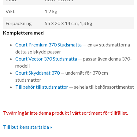
Vikt
1,2 kg
Förpackning
55 × 20 × 14 cm, 1,3 kg
Komplettera med
Court Premium 370 Studsmatta
— en av studsmattorna
detta solskydd passar
Court Vector 370 Studsmatta
— passar även denna 370-
modell
Court Skyddsnät 370
— undernät för 370 cm
studsmattor
Tillbehör till studsmattor
— se hela tillbehörssortimentet
Tyvärr ingår inte denna produkt i vårt sortiment för tillfället.
Till butikens startsida »