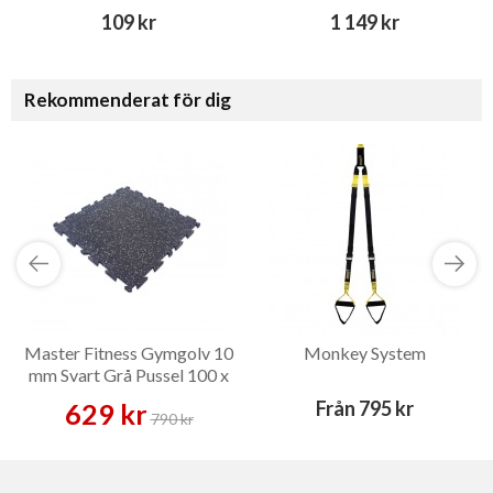
109 kr
1 149 kr
Rekommenderat för dig
Master Fitness Gymgolv 10
Monkey System
mm Svart Grå Pussel 100 x
100 – Gymgolv
Från
795 kr
629 kr
790 kr