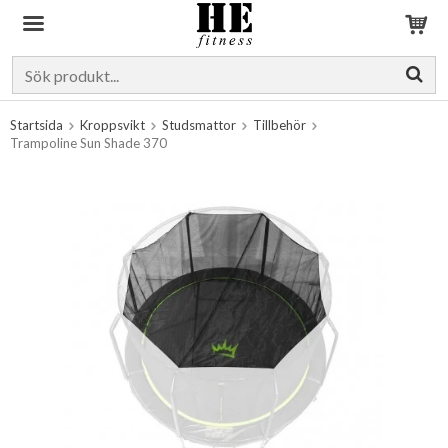
Produkten har blivit tillagd i varukorgen
Startsida
Kroppsvikt
Studsmattor
Tillbehör
Trampoline Sun Shade 370