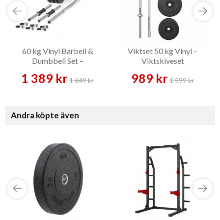
60 kg Vinyl Barbell &
Viktset 50 kg Vinyl –
Dumbbell Set –
Viktskiveset
Skivstångsset
1 389 kr
989 kr
1 649 kr
1 599 kr
Andra köpte även