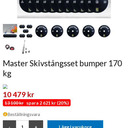
Master Skivstångsset bumper 170
kg
10 479 kr
13 100 kr
spara 2 621 kr (20%)
Beställningsvara
Lägg i varukorg