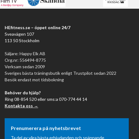
HEfitness.se – öppet online 24/7
Sveavägen 107
113 50 Stockholm
Säljare: Happy Elk AB
Org.nr: 556494-8775
Verksam sedan 2009
Sveriges bästa träningsbutik enligt Trustpilot sedan 2022
Besök endast mot tidsbokning
Behöver du hjälp?
Ring 08-854 520 eller sms:a 070-774 44 14
Kontakta oss →
Prenumerera på nyhetsbrevet
Ta del av våra bästa erbjudanden och spännande