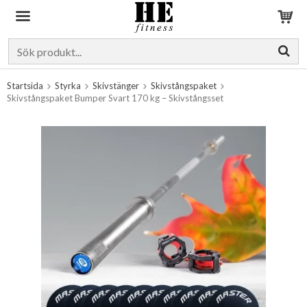
Produkten har blivit tillagd i varukorgen
Startsida
Styrka
Skivstänger
Skivstångspaket
Skivstångspaket Bumper Svart 170 kg – Skivstångsset