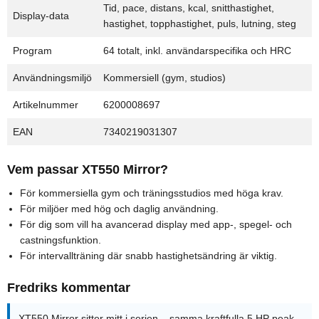
Tid, pace, distans, kcal, snitthastighet,
Display-data
hastighet, topphastighet, puls, lutning, steg
Program
64 totalt, inkl. användarspecifika och HRC
Användningsmiljö
Kommersiell (gym, studios)
Artikelnummer
6200008697
EAN
7340219031307
Vem passar XT550 Mirror?
För kommersiella gym och träningsstudios med höga krav.
För miljöer med hög och daglig användning.
För dig som vill ha avancerad display med app-, spegel- och
castningsfunktion.
För intervallträning där snabb hastighetsändring är viktig.
Fredriks kommentar
XT550 Mirror sitter mitt i serien – samma kraftfulla 5 HP peak-