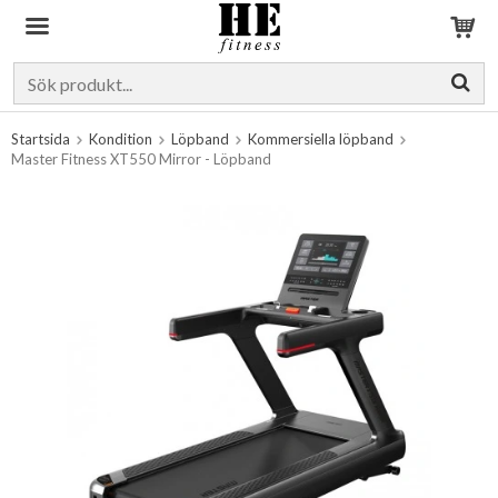
Produkten har blivit tillagd i varukorgen
Startsida
Kondition
Löpband
Kommersiella löpband
Master Fitness XT550 Mirror - Löpband