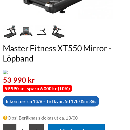
Master Fitness XT550 Mirror -
Löpband
53 990 kr
59 990 kr
spara 6 000 kr (10%)
Inkommer ca 13/8 - Tid kvar: 5d 17h 05m 37s
Obs! Beräknas skickas ut ca. 13/08