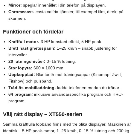
Mirror:
speglar innehållet i din telefon på displayen.
Chromecast:
casta valfria tjänster, till exempel film, direkt på
skärmen.
Funktioner och fördelar
Kraftfull motor:
3 HP konstant effekt, 5 HP peak.
Brett hastighetsspann:
1–25 km/h – snabb justering för
intervaller.
20 lutningsnivåer:
0–15 % lutning.
Stor löpyta:
600 × 1600 mm.
Uppkopplad:
Bluetooth mot träningsappar (Kinomap, Zwift,
Fitshow) och pulsband.
Trådlös mobilladdning:
ladda telefonen medan du tränar.
64 program:
inklusive användarspecifika program och HRC-
program.
Välj rätt display – XT550-serien
Samma kraftfulla löpband finns med tre olika displayer. Maskinen är
identisk – 5 HP peak-motor, 1–25 km/h, 0–15 % lutning och 200 kg