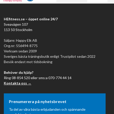
HEfitness.se – öppet online 24/7
Sveavägen 107
113 50 Stockholm
Säljare: Happy Elk AB
Org.nr: 556494-8775
Verksam sedan 2009
Sveriges bästa träningsbutik enligt Trustpilot sedan 2022
Besök endast mot tidsbokning
Behöver du hjälp?
Ring 08-854 520 eller sms:a 070-774 44 14
Kontakta oss →
Prenumerera på nyhetsbrevet
Ta del av våra bästa erbjudanden och spännande