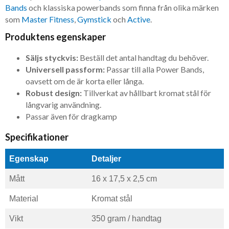
Bands
och klassiska powerbands som finna från olika märken
som
Master Fitness
,
Gymstick
och
Active
.
Produktens egenskaper
Säljs styckvis:
Beställ det antal handtag du behöver.
Universell passform:
Passar till alla Power Bands,
oavsett om de är korta eller långa.
Robust design:
Tillverkat av hållbart kromat stål för
långvarig användning.
Passar även för dragkamp
Specifikationer
Egenskap
Detaljer
Mått
16 x 17,5 x 2,5 cm
Material
Kromat stål
Vikt
350 gram / handtag