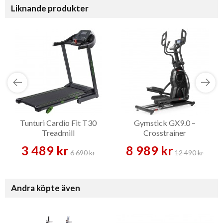
Liknande produkter
Tunturi Cardio Fit T30
Gymstick GX9.0 –
Treadmill
Crosstrainer
3 489 kr
8 989 kr
6 690 kr
12 490 kr
Andra köpte även