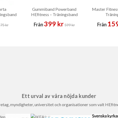
orta
Gummiband Powerband
Master Fitnes
ningsband
HEfitness – Träningsband
Tränin
399 kr
159
Från
Från
75 kr
599 kr
Ett urval av våra nöjda kunder
etag, myndigheter, universitet och organisationer som valt HEfitn