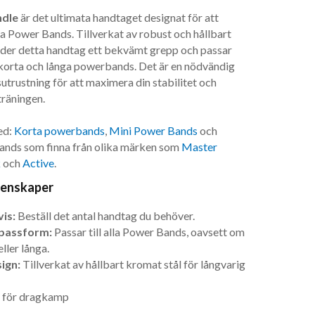
dle
är det ultimata handtaget designat för att
 Power Bands. Tillverkat av robust och hållbart
uder detta handtag ett bekvämt grepp och passar
korta och långa powerbands. Det är en nödvändig
sutrustning för att maximera din stabilitet och
träningen.
ed:
Korta powerbands
,
Mini Power Bands
och
ands som finna från olika märken som
Master
k
och
Active
.
genskaper
vis:
Beställ det antal handtag du behöver.
 passform:
Passar till alla Power Bands, oavsett om
eller långa.
ign:
Tillverkat av hållbart kromat stål för långvarig
n för dragkamp