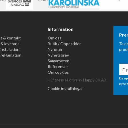
Information
Pre
t & kontakt
Om oss
 & leverans
Butik / Öppettider
Ta d
installation
Nyheter
prod
 reklamation
Nyhetsbrev
Samarbeten
Referenser
Om cookies
De up
HEfitness.se drivs av Happy Elk AB
nyhet
Cookie inställningar