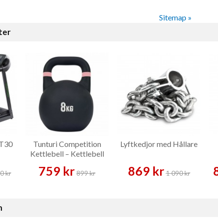
Sitemap »
ter
 T30
Tunturi Competition
Lyftkedjor med Hållare
Kettlebell – Kettlebell
759 kr
869 kr
0 kr
899 kr
1 090 kr
n