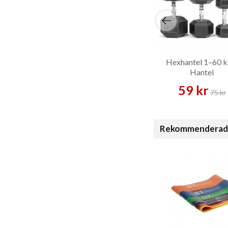
Hexhantel 1–60 k
Hantel
59 kr
75 kr
Rekommenderade t