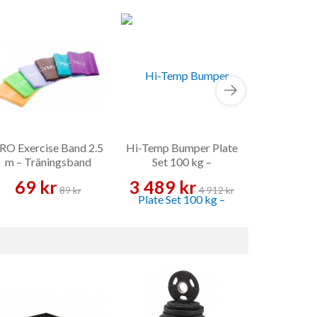
RO Exercise Band 2.5
Hi-Temp Bumper Plate
Master 
m – Träningsband
Set 100 kg –
Skivstångsst
Viktskiveset
– Skivstån
69 kr
3 489 kr
2 489 
89 kr
4 912 kr