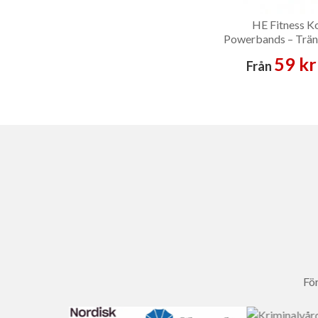
HE Fitness K
Powerbands – Trä
59 kr
Från
För