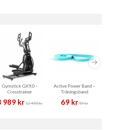
Gymstick GX9.0 –
Active Power Band –
Tunturi Card
Crosstrainer
Träningsband
Motion
8 989 kr
69 kr
2 489 
12 490 kr
89 kr