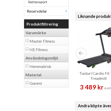
Vattensport
Reservdelar
Liknande produk
Produktfiltrering
Varumärke
Master Fitness
HE Fitness
Användningsmiljö
Hemmabruk
Tunturi Cardio Fit
Material
Treadmill
Gummi
3 489 kr
6 69
Andra köpte äve