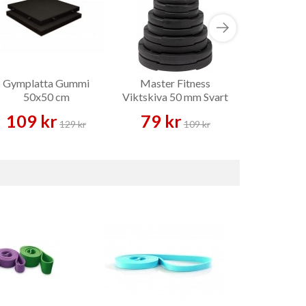
Gymplatta Gummi
Master Fitness
Gymstick Mu
50x50 cm
Viktskiva 50 mm Svart
Tränin
Gummi 1,25–25 kg –
109 kr
79 kr
1 495 
Viktskiva
129 kr
109 kr