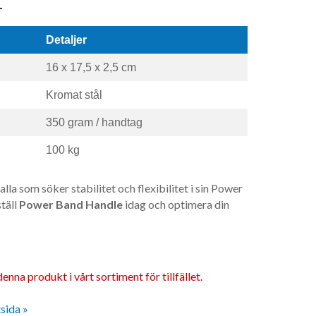
r
Detaljer
16 x 17,5 x 2,5 cm
Kromat stål
350 gram / handtag
100 kg
alla som söker stabilitet och flexibilitet i sin Power
täll
Power Band Handle
idag och optimera din
enna produkt i vårt sortiment för tillfället.
tsida »