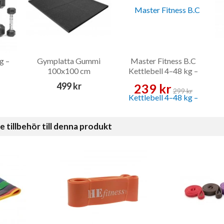
g –
Gymplatta Gummi
Master Fitness B.C
100x100 cm
Kettlebell 4–48 kg –
Kettlebell
499 kr
239 kr
299 kr
illbehör till denna produkt