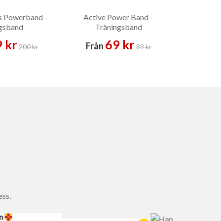
s Powerband –
Active Power Band –
gsband
Träningsband
 kr
69 kr
Från
200 kr
89 kr
ess.