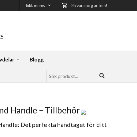
Inkl. moms
Din varukorg är tom!
25
vdelar
Blogg
d Handle – Tillbehör
andle: Det perfekta handtaget för ditt