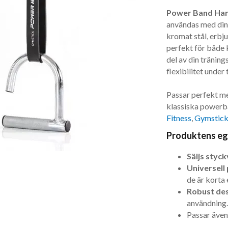
Power Band Han
användas med dina
kromat stål, erbj
perfekt för både 
del av din träning
flexibilitet under 
Passar perfekt m
klassiska powerb
Fitness
,
Gymstic
Produktens e
Säljs styck
Universell
de är korta 
Robust des
användning.
Passar äve