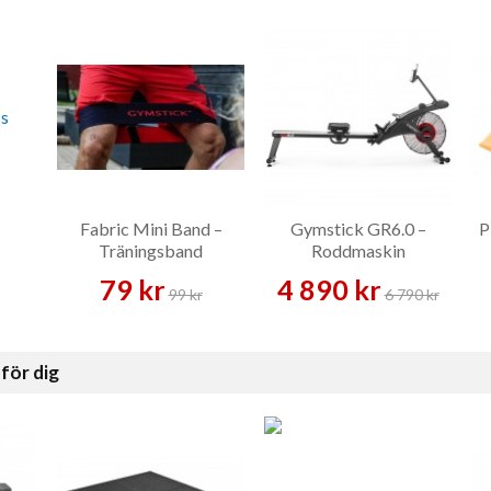
Fabric Mini Band –
Gymstick GR6.0 –
P
Träningsband
Roddmaskin
79 kr
4 890 kr
99 kr
6 790 kr
för dig