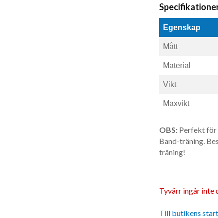
Specifikatione
Egenskap
Mått
Material
Vikt
Maxvikt
OBS:
Perfekt för 
Band-träning. Bes
träning!
Tyvärr ingår inte d
Till butikens star