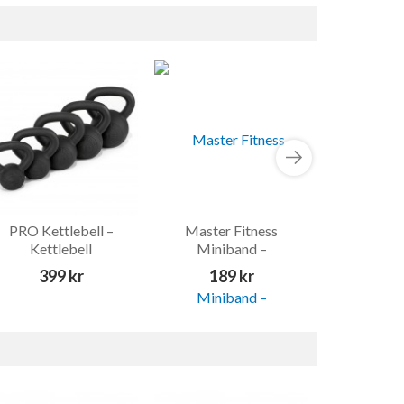
PRO Kettlebell –
Master Fitness
Hopprep Le
Kettlebell
Miniband –
Ro
Träningsband
399 kr
189 kr
149 