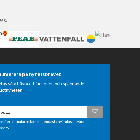
ess.
numerera på nyhetsbrevet
el av våra bästa erbjudanden och spännande
uktnyheter.
pgifter du matar in kommer endast användas till våra
sbrev.