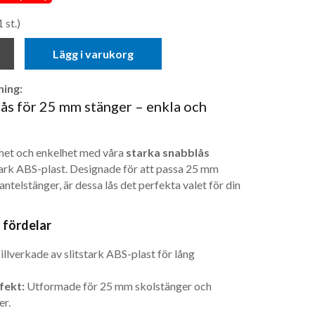
 st.)
Lägg i varukorg
ing:
ås för 25 mm stänger – enkla och
het och enkelhet med våra
starka snabblås
stark ABS-plast. Designade för att passa 25 mm
ntelstänger, är dessa lås det perfekta valet för din
 fördelar
llverkade av slitstark ABS-plast för lång
fekt:
Utformade för 25 mm skolstänger och
er.