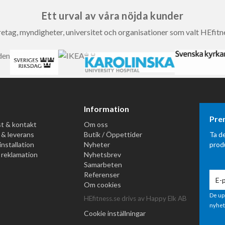
Ett urval av våra nöjda kunder
etag, myndigheter, universitet och organisationer som valt HEfitn
Information
Pre
t & kontakt
Om oss
 & leverans
Butik / Öppettider
Ta d
installation
Nyheter
prod
 reklamation
Nyhetsbrev
Samarbeten
Referenser
Om cookies
De up
HEfitness.se drivs av Happy Elk AB
nyhet
Cookie inställningar