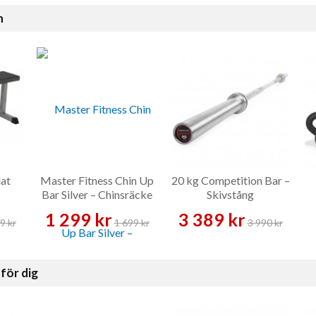
n
lat
Master Fitness Chin Up
20 kg Competition Bar –
Bar Silver – Chinsräcke
Skivstång
1 299 kr
3 389 kr
9 kr
1 699 kr
3 990 kr
för dig