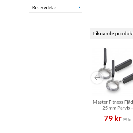
Reservdelar
Liknande produk
Master Fitness Fjäd
25 mm Parvis 
Skivstångslås
79 kr
99 kr