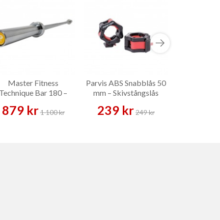
Master Fitness
Parvis ABS Snabblås 50
Gymstick A
Technique Bar 180 –
mm – Skivstångslås
Recovery 
Skivstång
879 kr
239 kr
129 
1 100 kr
249 kr