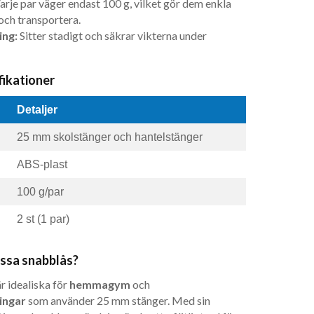
arje par väger endast 100 g, vilket gör dem enkla
och transportera.
ing:
Sitter stadigt och säkrar vikterna under
fikationer
Detaljer
25 mm skolstänger och hantelstänger
ABS-plast
100 g/par
2 st (1 par)
essa snabblås?
r idealiska för
hemmagym
och
ingar
som använder 25 mm stänger. Med sin