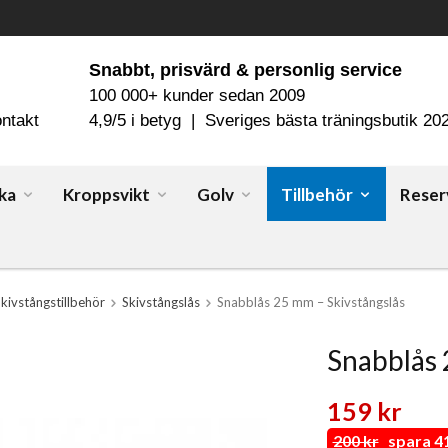
Snabbt, prisvärd & personlig service
100 000+ kunder sedan 2009
ntakt
4,9/5 i betyg | Sveriges bästa träningsbutik 20
ka
Kroppsvikt
Golv
Tillbehör
Reser
kivstångstillbehör
Skivstångslås
Snabblås 25 mm – Skivstångslås
Snabblås 
159 kr
200 kr
spara 41