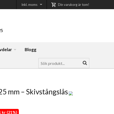
Inkl. moms
Din varukorg är tom!
25
vdelar
Blogg
25 mm – Skivstångslås
 kr (21%)