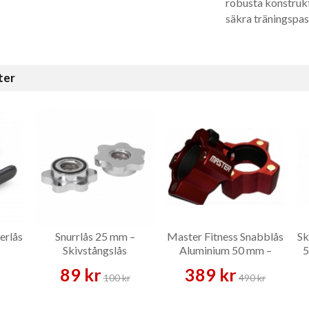
robusta konstrukti
säkra träningspas
ter
erlås
Snurrlås 25 mm –
Master Fitness Snabblås
Sk
–
Skivstångslås
Aluminium 50 mm –
5
Skivstångslås
89 kr
389 kr
100 kr
490 kr