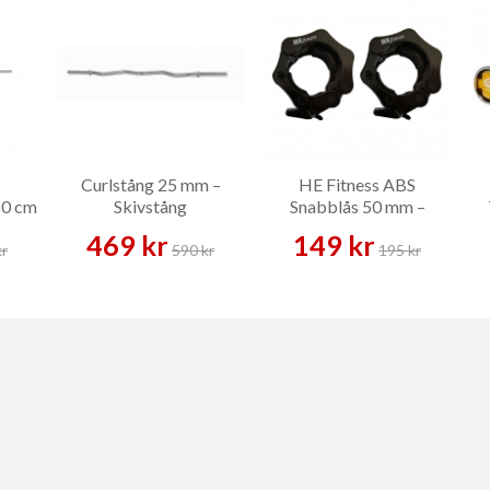
Curlstång 25 mm –
HE Fitness ABS
50 cm
Skivstång
Snabblås 50 mm –
Skivstångslås
469 kr
149 kr
kr
590 kr
195 kr