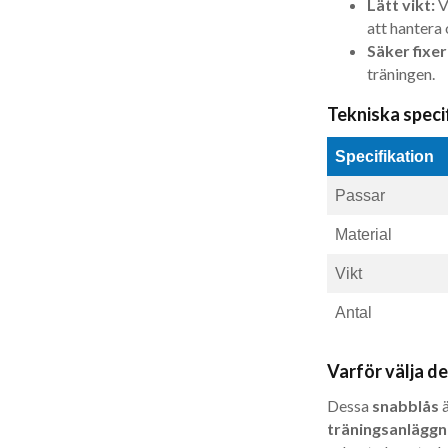
Lätt vikt:
V
att hantera 
Säker fixer
träningen.
Tekniska speci
Specifikation
Passar
Material
Vikt
Antal
Varför välja d
Dessa
snabblås
ä
träningsanläggn