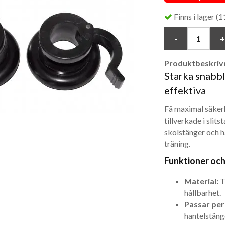
Finns i lager (11
Produktbeskrivn
Starka snabbl
effektiva
Få maximal säker
tillverkade i slit
skolstänger och ha
träning.
Funktioner och
Material:
Ti
hållbarhet.
Passar per
hantelstäng