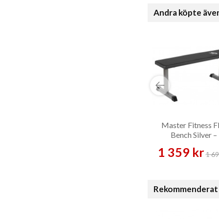
Andra köpte äve
Master Fitness F
Bench Silver –
Träningsbänk
1 359 kr
1 69
Rekommenderat 