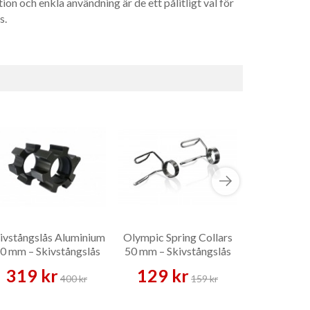
on och enkla användning är de ett pålitligt val för
s.
ivstångslås Aluminium
Olympic Spring Collars
Aluminum Co
0 mm – Skivstångslås
50 mm – Skivstångslås
Svart – Sk
399
319 kr
129 kr
400 kr
159 kr