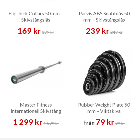
Flip-lock Collars 50 mm –
Parvis ABS Snabblås 50
Skivstångslås
mm – Skivstångslås
169 kr
239 kr
199 kr
249 kr
Master Fitness
Rubber Weight Plate 50
Internationell Skivstång
mm – Viktskiva
375 kg – Skivstång
1 299 kr
79 kr
Från
1 599 kr
99 kr