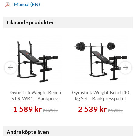
Manual (EN)
Liknande produkter
Gymstick Weight Bench
Gymstick Weight Bench 40
STR-WB1 – Bänkpress
kg Set – Bänkpresspaket
1 589 kr
2 539 kr
2 099 kr
2 990 kr
Andra köpte även