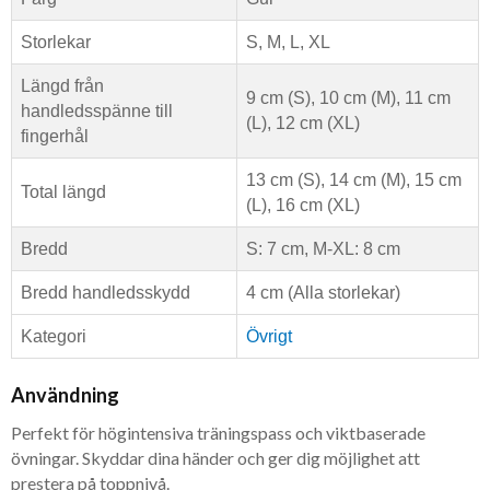
Storlekar
S, M, L, XL
Längd från
9 cm (S), 10 cm (M), 11 cm
handledsspänne till
(L), 12 cm (XL)
fingerhål
13 cm (S), 14 cm (M), 15 cm
Total längd
(L), 16 cm (XL)
Bredd
S: 7 cm, M-XL: 8 cm
Bredd handledsskydd
4 cm (Alla storlekar)
Kategori
Övrigt
Användning
Perfekt för högintensiva träningspass och viktbaserade
övningar. Skyddar dina händer och ger dig möjlighet att
prestera på toppnivå.