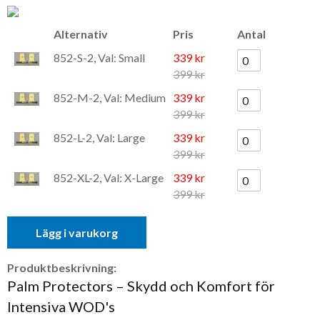
Alternativ
Pris
Antal
852-S-2, Val: Small
339 kr
399 kr
852-M-2, Val: Medium
339 kr
399 kr
852-L-2, Val: Large
339 kr
399 kr
852-XL-2, Val: X-Large
339 kr
399 kr
Lägg i varukorg
Produktbeskrivning:
Palm Protectors – Skydd och Komfort för
Intensiva WOD's