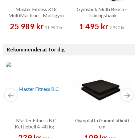
Master Fitness X18
Gymstick Multi Bench –
MultiMachine – Multigym
Träningsbänk
25 989 kr
1 495 kr
31 990 kr
2 990 kr
Rekommenderat för dig
Master Fitness B.C
Gymplatta Gummi 50x50
Kettlebell 4–48 kg –
cm
Kettlebell
239 kr
109 kr