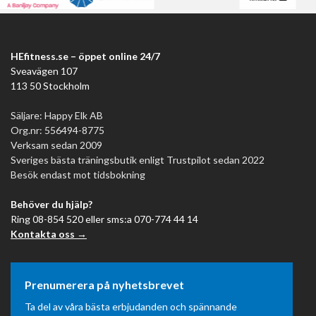
HEfitness.se – öppet online 24/7
Sveavägen 107
113 50 Stockholm
Säljare: Happy Elk AB
Org.nr: 556494-8775
Verksam sedan 2009
Sveriges bästa träningsbutik enligt Trustpilot sedan 2022
Besök endast mot tidsbokning
Behöver du hjälp?
Ring 08-854 520 eller sms:a 070-774 44 14
Kontakta oss →
Prenumerera på nyhetsbrevet
Ta del av våra bästa erbjudanden och spännande