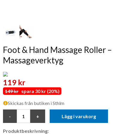
Foot & Hand Massage Roller –
Massageverktyg
119 kr
149 kr
spara 30 kr (20%)
Skickas från butiken i Sthlm
Lägg i varukorg
Produktbeskrivning: