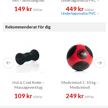
mm – Skivstångslås
Underlagsmatta PVC –
Golvskydd
149 kr
449 kr
195 kr
500 kr
Rekommenderat för dig
Hot & Cold Roller –
Medicinboll 1–10 kg –
Massageverktyg
Medicinboll
109 kr
249 kr
129 kr
299 kr