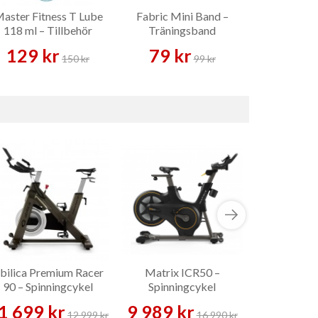
aster Fitness T Lube
Fabric Mini Band –
Master Fitn
118 ml – Tillbehör
Träningsband
Aluminiu
Skivst
129 kr
79 kr
389 
150 kr
99 kr
bilica Premium Racer
Matrix ICR50 –
Gymstick
90 – Spinningcykel
Spinningcykel
Indoor 
Spinni
1 699 kr
9 989 kr
9 899 
12 999 kr
16 990 kr