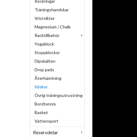
Rockringar
Träningshandskar
Vristvikter
Magnesium / Chalk
Racktillbehör
Yogablock
Stoppklockor
Dipsbälten
Drop pads
Återhämtning
Väskor
Övrig träningsutrustning
Bordtennis
Basket
Vattensport
Reservdelar