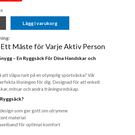
ra
Lägg i varukorg
ing:
Ett Måste för Varje Aktiv Person
 Snygg – En Ryggsäck För Dina Handskar och
å att släpa runt på en otymplig sportväska? Vår
erfekta lösningen för dig. Designad för att enkelt
ar, mitsar och andra träningsredskap.
r Ryggsäck?
 design som ger gott om utrymme
tent material
axelband för optimal komfort