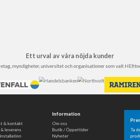
Ett urval av våra nöjda kunder
etag, myndigheter, universitet och organisationer som valt HEfitn
Information
Pre
t & kontakt
Om oss
 & leverans
Butik / Öppettider
Ta d
installation
Nyheter
prod