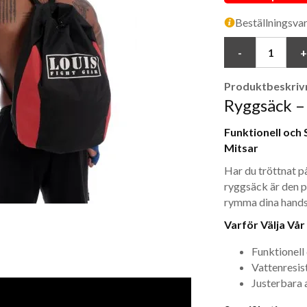
Beställningsva
Produktbeskrivn
Ryggsäck – 
Funktionell och
Mitsar
Har du tröttnat p
ryggsäck är den p
rymma dina handsk
Varför Välja Vå
Funktionell
Vattenresis
Justerbara 