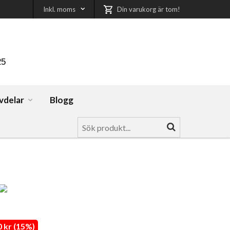
Inkl. moms
Din varukorg är tom!
25
vdelar
Blogg
 kr (15%)