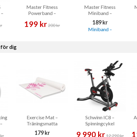
S
Master Fitness
Master Fitness
M
 –
Powerband –
Miniband –
Träningsband
Träningsband
189 kr
199 kr
kr
200 kr
för dig
xing
Exercise Mat –
Schwinn IC8 –
A
 –
Träningsmatta
Spinningcykel
179 kr
9 990 kr
1
kr
12 290 kr