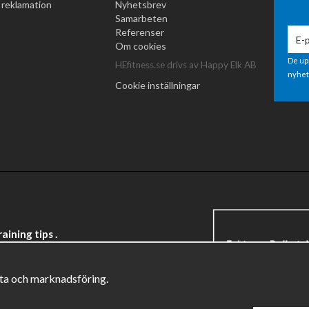
 reklamation
Nyhetsbrev
Samarbeten
Referenser
Om cookies
De up
HEfitness.se drivs av Happy Elk AB
nyhet
Cookie inställningar
ining tips .
ata och marknadsföring.
Drift & produktion:
Wikinggruppen