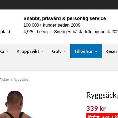
Snabbt, prisvärd & personlig service
100 000+ kunder sedan 2009
ntakt
4,9/5 i betyg | Sveriges bästa träningsbutik 20
ka
Kroppsvikt
Golv
Tillbehör
Reser
Väskor
Ryggsäck
Ryggsäck
339 kr
399 kr
spara 60