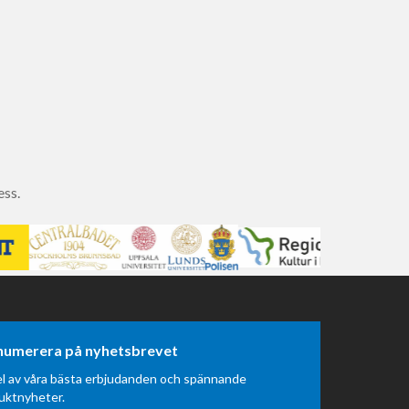
ess.
numerera på nyhetsbrevet
el av våra bästa erbjudanden och spännande
uktnyheter.