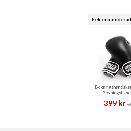
Rekommenderade t
Boxningshandskar
Boxningshand
399 kr
54