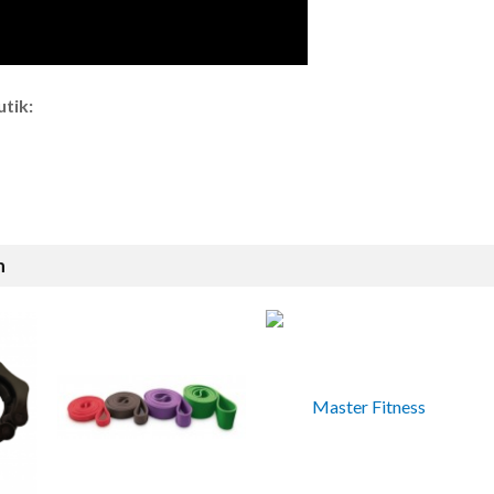
tik:
n