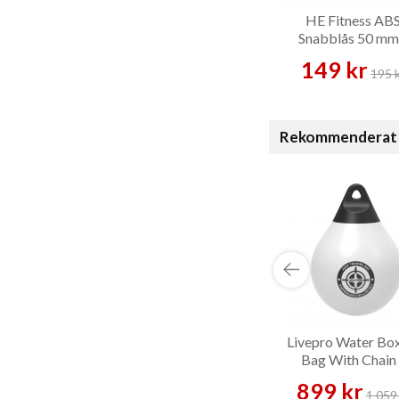
HE Fitness AB
Snabblås 50 mm
Skivstångslås
149 kr
195 
Rekommenderat 
Livepro Water Bo
Bag With Chain
Boxningssäck
899 kr
1 059 