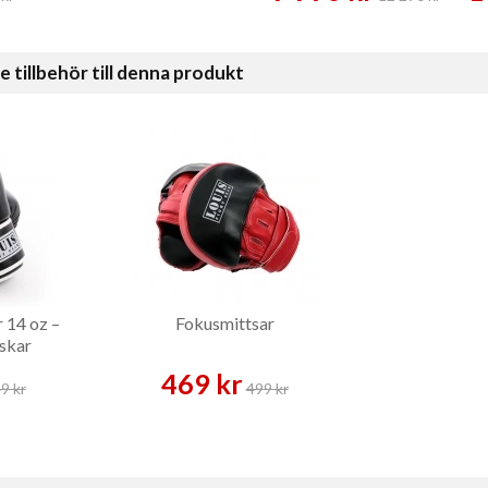
illbehör till denna produkt
 14 oz –
Fokusmittsar
skar
469 kr
9 kr
499 kr