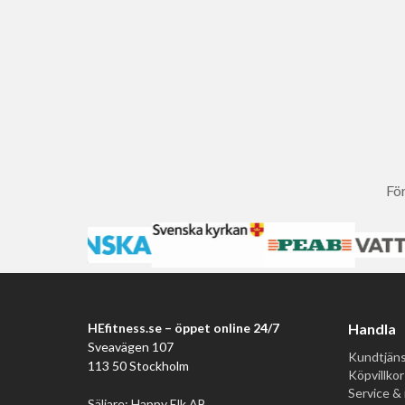
För
HEfitness.se – öppet online 24/7
Handla
Sveavägen 107
Kundtjäns
113 50 Stockholm
Köpvillkor
Service & 
Säljare: Happy Elk AB