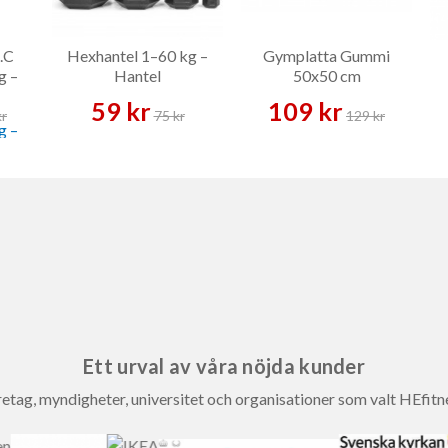
.C
Hexhantel 1–60 kg –
Gymplatta Gummi
g –
Hantel
50x50 cm
59 kr
109 kr
kr
75 kr
129 kr
Ett urval av våra nöjda kunder
etag, myndigheter, universitet och organisationer som valt HEfitn