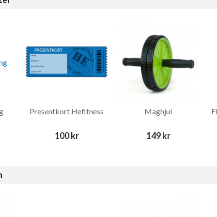
g
Presentkort Hefitness
Maghjul
F
100 kr
149 kr
n