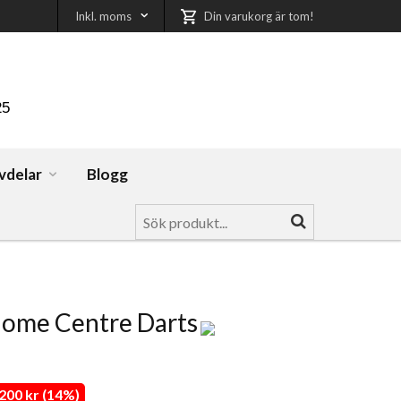
Inkl. moms
Din varukorg är tom!
25
vdelar
Blogg
ome Centre Darts
00 kr (14%)