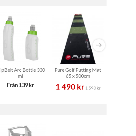
lipBelt Arc Bottle 330
Pure Golf Putting Mat
Speed
ml
65 x 500cm
Från
139 kr
289
1 490 kr
1 590 kr