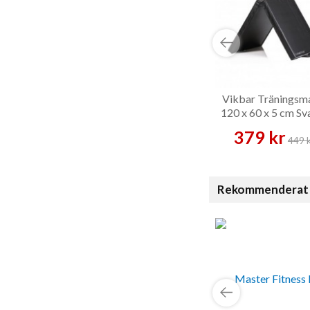
Vikbar Träningsm
120 x 60 x 5 cm Sva
Träningsmatta
379 kr
449 
Rekommenderat 