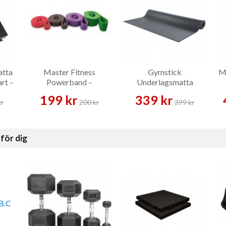
atta
Master Fitness
Gymstick
Ma
rt –
Powerband –
Underlagsmatta
Träningsband
160x80x0,6 cm
199 kr
339 kr
kr
200 kr
399 kr
för dig