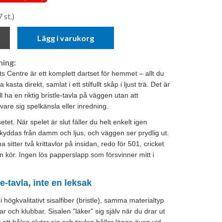
 st.)
Lägg i varukorg
ing:
Centre är ett komplett dartset för hemmet – allt du
 kasta direkt, samlat i ett stilfullt skåp i ljust trä. Det är
ll ha en riktig bristle-tavla på väggen utan att
re sig spelkänsla eller inredning.
setet. När spelet är slut fäller du helt enkelt igen
skyddas från damm och ljus, och väggen ser prydlig ut.
 sitter två krittavlor på insidan, redo för 501, cricket
 än kör. Ingen lös papperslapp som försvinner mitt i
le-tavla, inte en leksak
 i högkvalitativt sisalfiber (bristle), samma materialtyp
 och klubbar. Sisalen "läker" sig själv när du drar ut