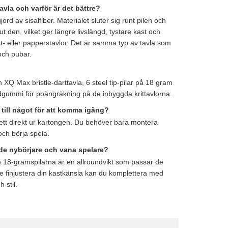
tavla och varför är det bättre?
gjord av sisalfiber. Materialet sluter sig runt pilen och
ut den, vilket ger längre livslängd, tystare kast och
st- eller papperstavlor. Det är samma typ av tavla som
och pubar.
en XQ Max bristle-darttavla, 6 steel tip-pilar på 18 gram
dgummi för poängräkning på de inbyggda krittavlorna.
till något för att komma igång?
lett direkt ur kartongen. Du behöver bara montera
ch börja spela.
de nybörjare och vana spelare?
 18-gramspilarna är en allroundvikt som passar de
are finjustera din kastkänsla kan du komplettera med
h stil.