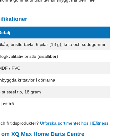
 kunna gömma undan tavlan snyggt när den inte
fikationer
etalj
kåp, bristle-tavla, 6 pilar (18 g), krita och suddgummi
ögkvalitativ bristle (sisalfiber)
MDF / PVC
nbyggda krittavlor i dörrarna
 st steel tip, 18 gram
just trä
 och fritidsprodukter?
Utforska sortimentet hos HEfitness
.
r om XQ Max Home Darts Centre