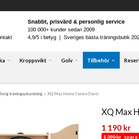
Snabbt, prisvärd & personlig service
100 000+ kunder sedan 2009
ntakt
4,9/5 i betyg | Sveriges bästa träningsbutik 20
ka
Kroppsvikt
Golv
Tillbehör
Reser
vrig träningsutrustning
XQ Max Home Centre Darts
XQ Max H
1 190 kr
1 390 kr
spara 2