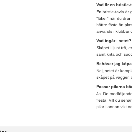
Vad är en bristle-
En bristle-tavla är 
"läker" när du drar 
bättre fäste än pla
används i klubbar 
Vad ingår i setet?
Skåpet i ljust trä, 
samt krita och sud
Behöver jag köpa 
Nej, setet är komp
skåpet på väggen o
Passar pilarna bå
Ja. De medföljande
flesta. Vill du sen
pilar i annan vikt oc
ter