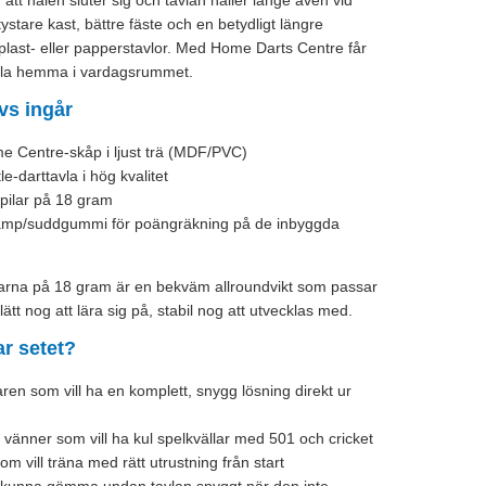
r att hålen sluter sig och tavlan håller länge även vid
r tystare kast, bättre fäste och en betydligt längre
a plast- eller papperstavlor. Med Home Darts Centre får
nsla hemma i vardagsrummet.
vs ingår
 Centre-skåp i ljust trä (MDF/PVC)
e-darttavla i hög kvalitet
p-pilar på 18 gram
vamp/suddgummi för poängräkning på de inbyggda
arna på 18 gram är en bekväm allroundvikt som passar
lätt nog att lära sig på, stabil nog att utvecklas med.
r setet?
n som vill ha en komplett, snygg lösning direkt ur
 vänner som vill ha kul spelkvällar med 501 och cricket
m vill träna med rätt utrustning från start