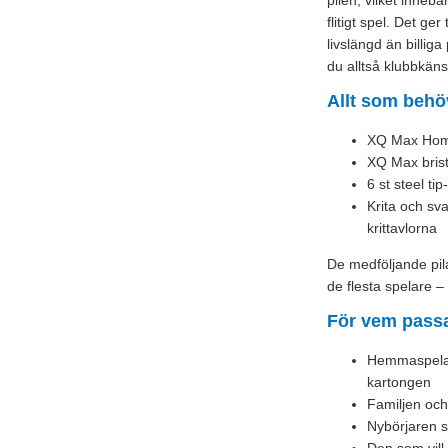
pilen, vilket innebä
flitigt spel. Det ge
livslängd än billig
du alltså klubbkä
Allt som behö
XQ Max Home
XQ Max bristl
6 st steel ti
Krita och s
krittavlorna
De medföljande pil
de flesta spelare – 
För vem passa
Hemmaspelare
kartongen
Familjen och
Nybörjaren so