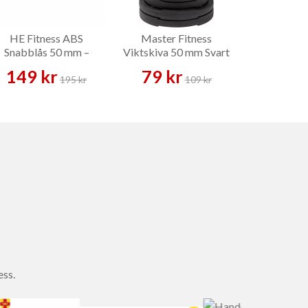
HE Fitness ABS
Master Fitness
PRO PU We
Snabblås 50 mm –
Viktskiva 50 mm Svart
1,25–25 kg 
Skivstångslås
Gummi 1,25–25 kg –
149 kr
79 kr
89 k
Viktskiva
195 kr
109 kr
ess.