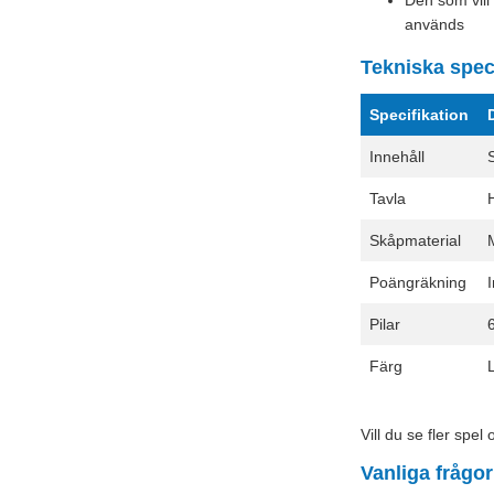
Den som vill
används
Tekniska speci
Specifikation
D
Innehåll
S
Tavla
H
Skåpmaterial
Poängräkning
I
Pilar
6
Färg
L
Vill du se fler spel
Vanliga frågo