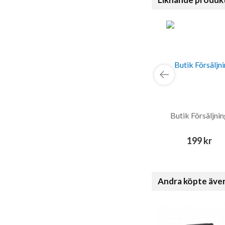
Butik Försäljnin
199 kr
Andra köpte äve