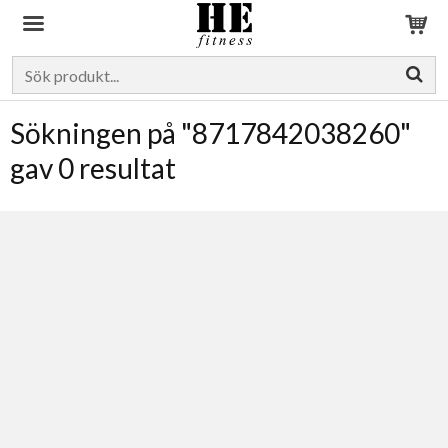
Produkten har blivit tillagd i varukorgen
Sökningen på "8717842038260"
gav 0 resultat