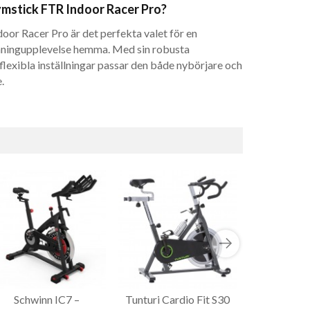
ymstick FTR Indoor Racer Pro?
or Racer Pro är det perfekta valet för en
inningupplevelse hemma. Med sin robusta
flexibla inställningar passar den både nybörjare och
.
Schwinn IC7 –
Tunturi Cardio Fit S30
Master Fitn