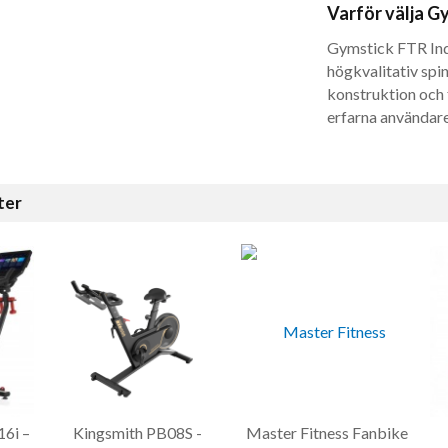
Varför välja G
Gymstick FTR Indo
högkvalitativ sp
konstruktion och 
erfarna användare
ter
16i –
Kingsmith PB08S -
Master Fitness Fanbike