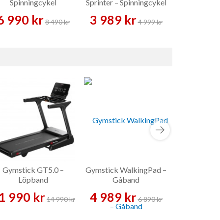
Spinningcykel
Sprinter – Spinningcykel
Spinni
6 990 kr
3 989 kr
7 189 
8 490 kr
4 999 kr
Gymstick GT5.0 –
Gymstick WalkingPad –
Tunturi Sig
Löpband
Gåband
Recumben
Motion
1 990 kr
4 989 kr
11 989 
14 990 kr
6 890 kr