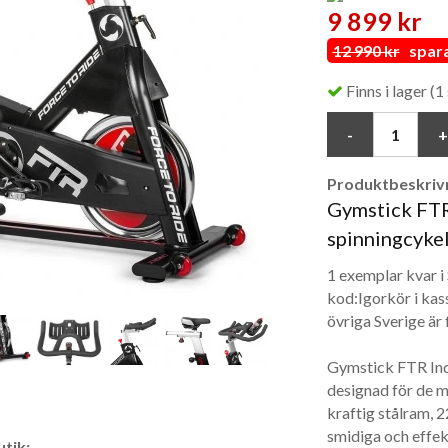
9 899 kr
12 990 kr
spara 
Finns i lager (1 
Produktbeskrivn
Gymstick FTR
spinningcykel
1 exemplar kvar i
kod:Igorkör i kas
övriga Sverige är 
Gymstick FTR Indo
designad för de 
kraftig stålram, 
smidiga och effe
tik: