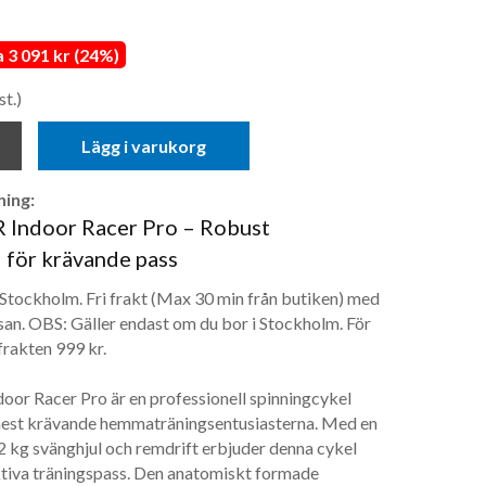
3 091 kr (24%)
st.)
Lägg i varukorg
ing:
 Indoor Racer Pro – Robust
 för krävande pass
 Stockholm. Fri frakt (Max 30 min från butiken) med
san. OBS: Gäller endast om du bor i Stockholm. För
frakten 999 kr.
or Racer Pro är en professionell spinningcykel
mest krävande hemmaträningsentusiasterna. Med en
22 kg svänghjul och remdrift erbjuder denna cykel
ktiva träningspass. Den anatomiskt formade