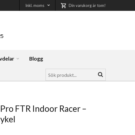
Inkl. moms
Din varukorg är tom!
25
vdelar
Blogg
Pro FTR Indoor Racer –
ykel