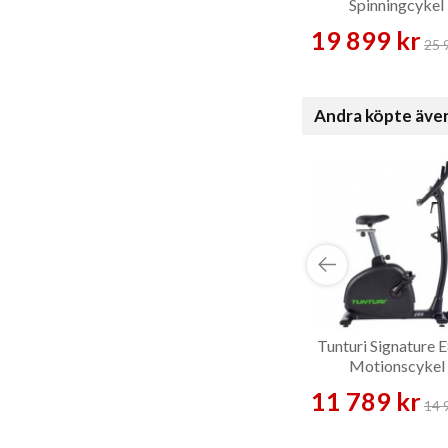
Spinningcykel
19 899 kr
25 
Andra köpte äve
Tunturi Signature 
Motionscykel
11 789 kr
14 