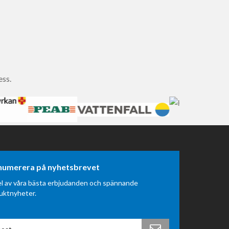
ess.
numerera på nyhetsbrevet
el av våra bästa erbjudanden och spännande
uktnyheter.