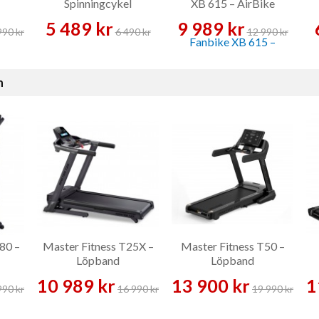
Spinningcykel
XB 615 – AirBike
5 489 kr
9 989 kr
990 kr
6 490 kr
12 990 kr
n
E80 –
Master Fitness T25X –
Master Fitness T50 –
Löpband
Löpband
10 989 kr
13 900 kr
1
990 kr
16 990 kr
19 990 kr