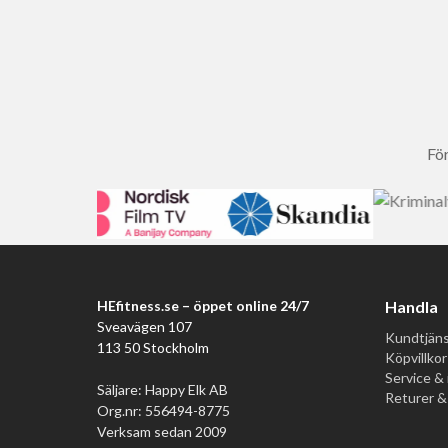
För
HEfitness.se – öppet online 24/7
Handla
Sveavägen 107
Kundtjäns
113 50 Stockholm
Köpvillkor
Service & 
Säljare: Happy Elk AB
Returer &
Org.nr: 556494-8775
Verksam sedan 2009