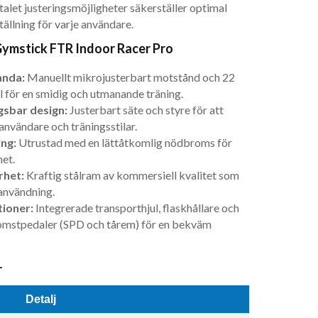
talet justeringsmöjligheter säkerställer optimal
ällning för varje användare.
Gymstick FTR Indoor Racer Pro
anda:
Manuellt mikrojusterbart motstånd och 22
l för en smidig och utmanande träning.
sbar design:
Justerbart säte och styre för att
användare och träningsstilar.
ing:
Utrustad med en lättåtkomlig nödbroms för
het.
rhet:
Kraftig stålram av kommersiell kvalitet som
 användning.
tioner:
Integrerade transporthjul, flaskhållare och
omstpedaler (SPD och tårem) för en bekväm
r
Detalj