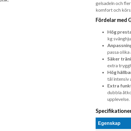
gelsadeln och fler
komfort och körst
Fördelar med 
Hög prest
kg svänghju
Anpassning
passa olika 
Säker trän
extra trygg
Hög hållba
tål intensiv
Extra funk
dubbla åtk
upplevelse.
Specifikatione
Egenskap