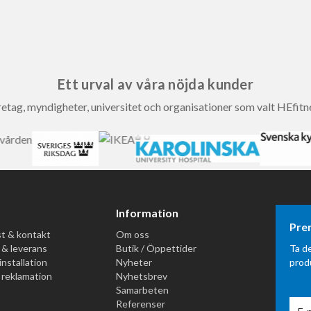
Ett urval av våra nöjda kunder
etag, myndigheter, universitet och organisationer som valt HEfitn
Information
Pre
t & kontakt
Om oss
 & leverans
Butik / Öppettider
Ta d
installation
Nyheter
prod
 reklamation
Nyhetsbrev
Samarbeten
Referenser