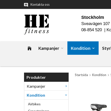
Kontakta oss
Stockholm
Sveavägen 107
08-854 520 |
Ko
Kampanjer
Kondition
Styr
Startsida
Kondition
Produkter
Kampanjer
Kondition
Airbikes
Crosstrainers