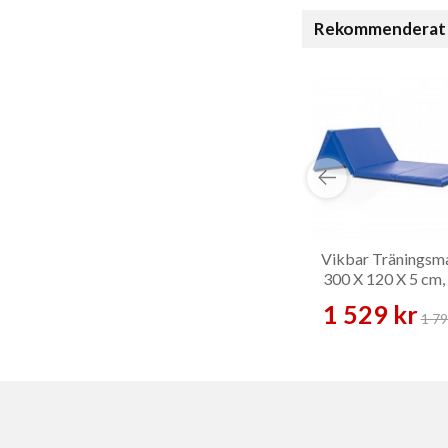
Rekommenderat 
Vikbar Träningsm
300 X 120 X 5 cm,
1 529 kr
1 79