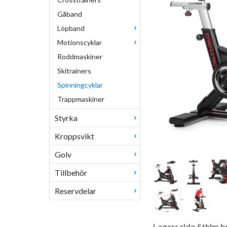
Gåband
Löpband
Motionscyklar
Roddmaskiner
Skitrainers
Spinningcyklar
Trappmaskiner
Styrka
Kroppsvikt
Golv
Tillbehör
Reservdelar
Lagersaldo Sthlm bu