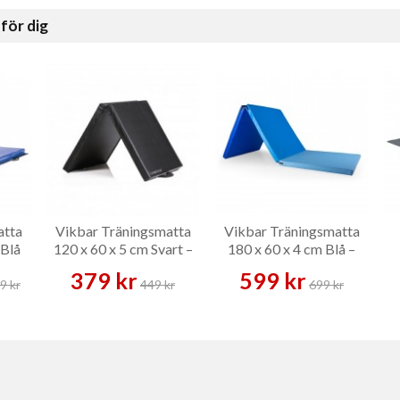
för dig
atta
Vikbar Träningsmatta
Vikbar Träningsmatta
 Blå
120 x 60 x 5 cm Svart –
180 x 60 x 4 cm Blå –
Träningsmatta
Träningsmatta
379 kr
599 kr
9 kr
449 kr
699 kr