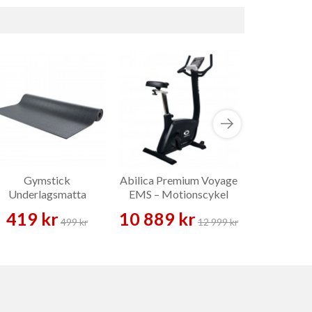
Gymstick
Abilica Premium Voyage
Schwin
Underlagsmatta
EMS – Motionscykel
Spinni
200x100x0,6 cm
419 kr
10 889 kr
9 990 
499 kr
12 999 kr