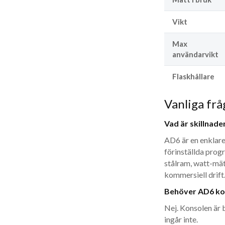
Vikt
Max
användarvikt
Flaskhållare
Vanliga fr
Vad är skillnad
AD6 är en enklar
förinställda prog
stålram, watt-mät
kommersiell drift
Behöver AD6 kopp
Nej. Konsolen är 
ingår inte.