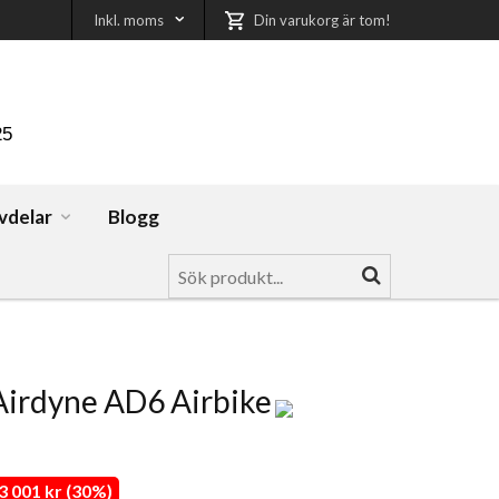
Inkl. moms
Din varukorg är tom!
25
vdelar
Blogg
Airdyne AD6 Airbike
 001 kr (30%)