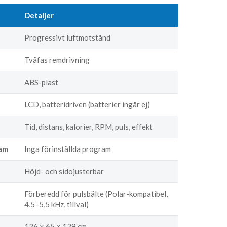
Detaljer
Progressivt luftmotstånd
Tvåfas remdrivning
ABS-plast
LCD, batteridriven (batterier ingår ej)
Tid, distans, kalorier, RPM, puls, effekt
am
Inga förinställda program
Höjd- och sidojusterbar
Förberedd för pulsbälte (Polar-kompatibel,
4,5–5,5 kHz, tillval)
126 × 65 × 129 cm