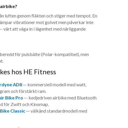
 airbike?
n luften genom fläkten och stiger med tempot. En
ämpar vibrationer mot golvet men påverkar inte
 — värt att väga in i lägenhet med närliggande
rberedd för pulsbälte (Polar-kompatibel), men
t.
kes hos HE Fitness
irdyne AD8
— kommersiell modell med watt,
gram och förstärkt ram.
ir Bike Pro
— kedjedriven airbike med Bluetooth
d för Zwift och Kinomap.
Bike Classic
— välkänd standardmodell med