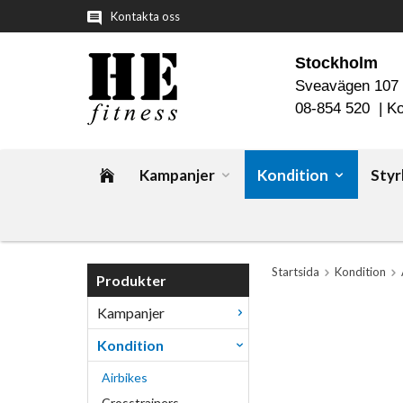
Kontakta oss
Stockholm
Sveavägen 107
08-854 520 |
Ko
Kampanjer
Kondition
Styr
Startsida
Kondition
Produkter
Kampanjer
Kondition
Airbikes
Crosstrainers