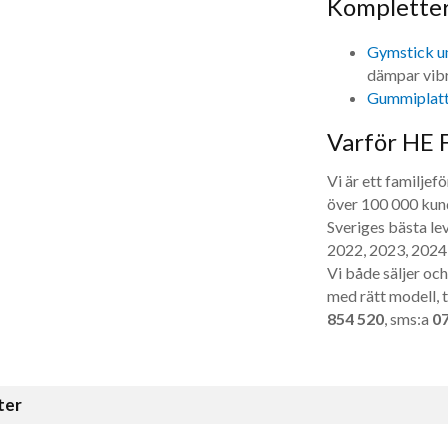
Komplette
Gymstick u
dämpar vibr
Gummiplat
Varför HE 
Vi är ett familje
över 100 000 kund
Sveriges bästa lev
2022, 2023, 2024 
Vi både säljer och
med rätt modell, t
854 520
, sms:a
07
ter