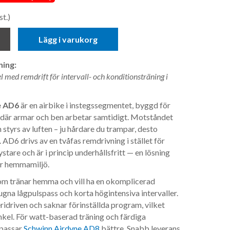
st.)
Lägg i varukorg
ing:
 med remdrift för intervall- och konditionsträning i
e AD6
är en airbike i instegssegmentet, byggd för
 där armar och ben arbetar samtidigt. Motståndet
 styrs av luften – ju hårdare du trampar, desto
. AD6 drivs av en tvåfas remdrivning i stället för
ystare och är i princip underhållsfritt — en lösning
ör hemmamiljö.
om tränar hemma och vill ha en okomplicerad
ugna lågpulspass och korta högintensiva intervaller.
ridriven och saknar förinställda program, vilket
nkel. För watt-baserad träning och färdiga
 passar
Schwinn Airdyne AD8
bättre. Snabb leverans