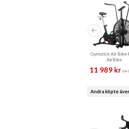
Gymstick Air Bike 
AirBike
11 989 kr
14 
Andra köpte äve