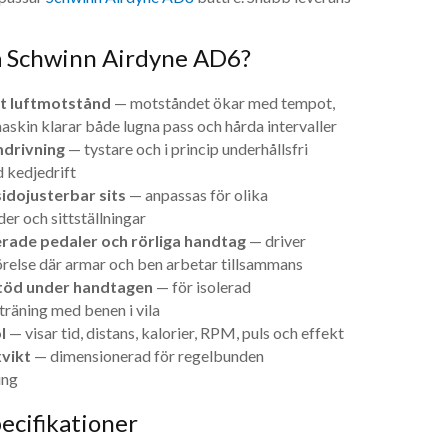
ja Schwinn Airdyne AD6?
t luftmotstånd
— motståndet ökar med tempot,
skin klarar både lugna pass och hårda intervaller
drivning
— tystare och i princip underhållsfri
 kedjedrift
idojusterbar sits
— anpassas för olika
er och sittställningar
rade pedaler och rörliga handtag
— driver
relse där armar och ben arbetar tillsammans
töd under handtagen
— för isolerad
räning med benen i vila
l
— visar tid, distans, kalorier, RPM, puls och effekt
vikt
— dimensionerad för regelbunden
ing
ecifikationer