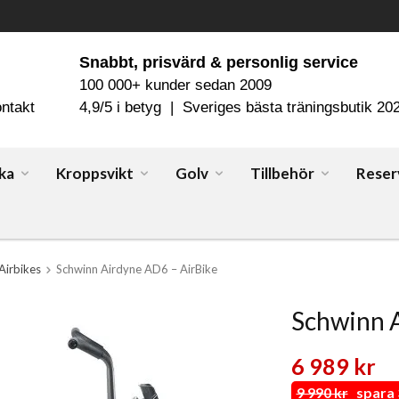
Snabbt, prisvärd & personlig service
100 000+ kunder sedan 2009
ntakt
4,9/5 i betyg | Sveriges bästa träningsbutik 20
ka
Kroppsvikt
Golv
Tillbehör
Reser
Airbikes
Schwinn Airdyne AD6 – AirBike
Schwinn 
6 989 kr
9 990 kr
spara 3