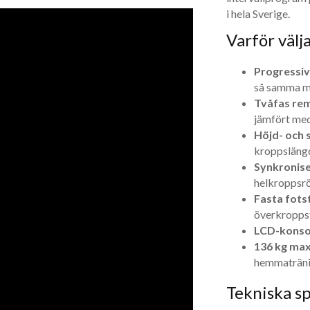
i hela Sverige.
Varför väl
Progressiv
så samma ma
Tvåfas rem
jämfört med
Höjd- och s
kroppslängd
Synkronise
helkroppsrö
Fasta fots
överkroppst
LCD-konso
136 kg max
hemmaträn
Tekniska sp