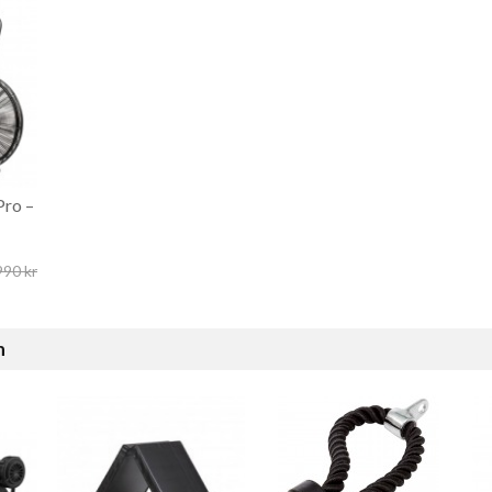
Pro –
990 kr
n