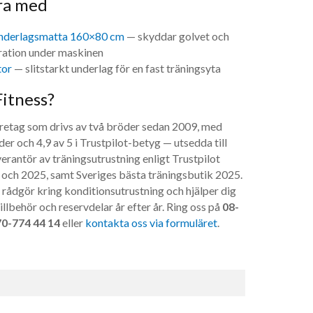
ra med
nderlagsmatta 160×80 cm
— skyddar golvet och
ation under maskinen
tor
— slitstarkt underlag för en fast träningsyta
Fitness?
företag som drivs av två bröder sedan 2009, med
er och 4,9 av 5 i Trustpilot-betyg — utsedda till
erantör av träningsutrustning enligt Trustpilot
och 2025, samt Sveriges bästa träningsbutik 2025.
 rådgör kring konditionsutrustning och hjälper dig
illbehör och reservdelar år efter år. Ring oss på
08-
0-774 44 14
eller
kontakta oss via formuläret
.