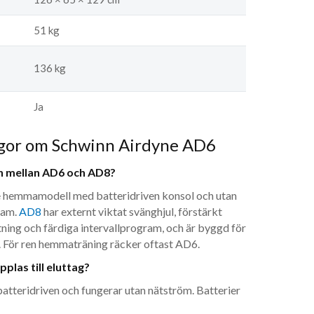
51 kg
136 kg
Ja
ågor om Schwinn Airdyne AD6
en mellan AD6 och AD8?
e hemmamodell med batteridriven konsol och utan
ram.
AD8
har externt viktat svänghjul, förstärkt
ning och färdiga intervallprogram, och är byggd för
. För ren hemmaträning räcker oftast AD6.
las till eluttag?
batteridriven och fungerar utan nätström. Batterier