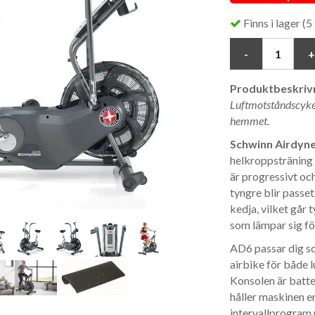
Finns i lager (5 
Produktbeskrivn
Luftmotståndscykel
hemmet.
Schwinn Airdyn
helkroppsträning
är progressivt och
tyngre blir passet
kedja, vilket går t
som lämpar sig f
AD6 passar dig s
airbike för både l
Konsolen är batte
håller maskinen e
intervallprogram