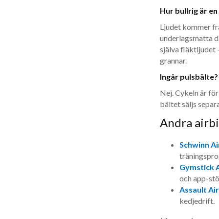
Hur bullrig är en
Ljudet kommer frå
underlagsmatta d
själva fläktljudet
grannar.
Ingår pulsbälte?
Nej. Cykeln är fö
bältet säljs separa
Andra airbi
Schwinn A
träningspro
Gymstick A
och app-stö
Assault Air
kedjedrift.