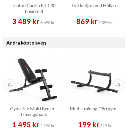
Tunturi Cardio Fit T30
Lyftkedjor med Hållare
Treadmill
3 489 kr
869 kr
6 690 kr
1 090 kr
Andra köpte även
Gymstick Multi Bench –
Multi-training Dörrgym –
Träningsbänk
1 495 kr
199 kr
2 990 kr
319 kr