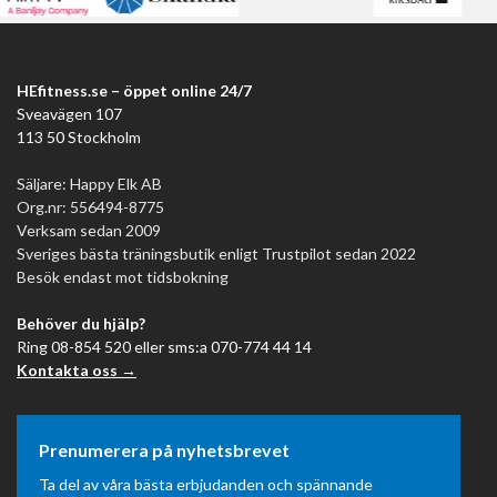
HEfitness.se – öppet online 24/7
Sveavägen 107
113 50 Stockholm
Säljare: Happy Elk AB
Org.nr: 556494-8775
Verksam sedan 2009
Sveriges bästa träningsbutik enligt Trustpilot sedan 2022
Besök endast mot tidsbokning
Behöver du hjälp?
Ring 08-854 520 eller sms:a 070-774 44 14
Kontakta oss →
Prenumerera på nyhetsbrevet
Ta del av våra bästa erbjudanden och spännande