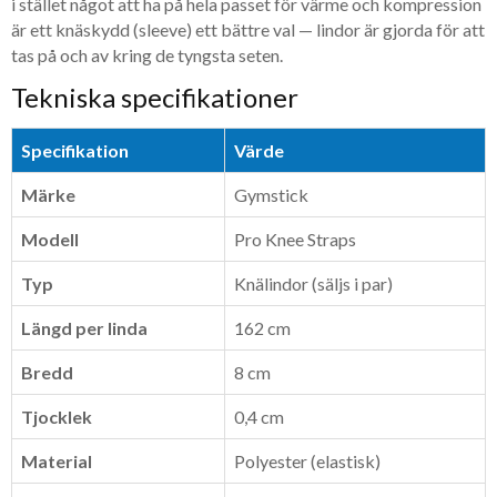
i stället något att ha på hela passet för värme och kompression
är ett knäskydd (sleeve) ett bättre val — lindor är gjorda för att
tas på och av kring de tyngsta seten.
Tekniska specifikationer
Specifikation
Värde
Märke
Gymstick
Modell
Pro Knee Straps
Typ
Knälindor (säljs i par)
Längd per linda
162 cm
Bredd
8 cm
Tjocklek
0,4 cm
Material
Polyester (elastisk)