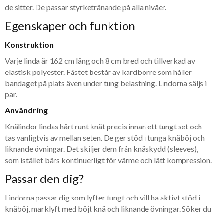
de sitter. De passar styrketränande på alla nivåer.
Egenskaper och funktion
Konstruktion
Varje linda är 162 cm lång och 8 cm bred och tillverkad av
elastisk polyester. Fästet består av kardborre som håller
bandaget på plats även under tung belastning. Lindorna säljs i
par.
Användning
Knälindor lindas hårt runt knät precis innan ett tungt set och
tas vanligtvis av mellan seten. De ger stöd i tunga knäböj och
liknande övningar. Det skiljer dem från knäskydd (sleeves),
som istället bärs kontinuerligt för värme och lätt kompression.
Passar den dig?
Lindorna passar dig som lyfter tungt och vill ha aktivt stöd i
knäböj, marklyft med böjt knä och liknande övningar. Söker du