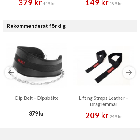
379 kr
149 kr
449 kr
199 kr
Rekommenderat för dig
Dip Belt – Dipsbälte
Lifting Straps Leather –
Dragremmar
379 kr
209 kr
249 kr