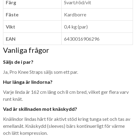
Färg
Svart/röd/vit
Fäste
Kardborre
Vikt
0,4 kg (par)
EAN
6430016906296
Vanliga frågor
Säljs de i par?
Ja, Pro Knee Straps säljs som ett par.
Hur långa är lindorna?
Varje linda är 162 cm lång och 8 cm bred, vilket ger flera varv
runt knät.
Vad är skillnaden mot knäskydd?
Knälindor lindas hårt för aktivt stöd kring tunga set och tas av
emellanåt. Knäskydd (sleeves) bärs kontinuerligt för värme
och lätt kompression.