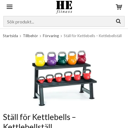
Produkten har blivit tillagd i varukorgen
Startsida
Tillbehör
Förvaring
Ställ för Kettlebells – Kettlebellställ
Ställ för Kettlebells –
Kettlebellställ