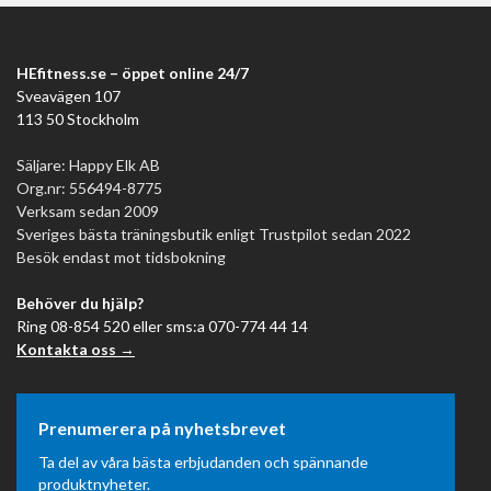
HEfitness.se – öppet online 24/7
Sveavägen 107
113 50 Stockholm
Säljare: Happy Elk AB
Org.nr: 556494-8775
Verksam sedan 2009
Sveriges bästa träningsbutik enligt Trustpilot sedan 2022
Besök endast mot tidsbokning
Behöver du hjälp?
Ring 08-854 520 eller sms:a 070-774 44 14
Kontakta oss →
Prenumerera på nyhetsbrevet
Ta del av våra bästa erbjudanden och spännande
produktnyheter.