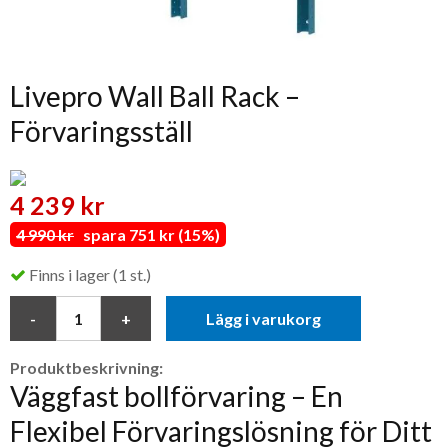
Livepro Wall Ball Rack –
Förvaringsställ
4 239 kr
4 990 kr
spara 751 kr (15%)
Finns i lager (1 st.)
Lägg i varukorg
Produktbeskrivning:
Väggfast bollförvaring – En
Flexibel Förvaringslösning för Ditt