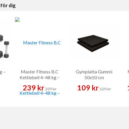
för dig
g –
Master Fitness B.C
Gymplatta Gummi
Kettlebell 4–48 kg –
50x50 cm
Kettlebell
239 kr
109 kr
299 kr
129 kr