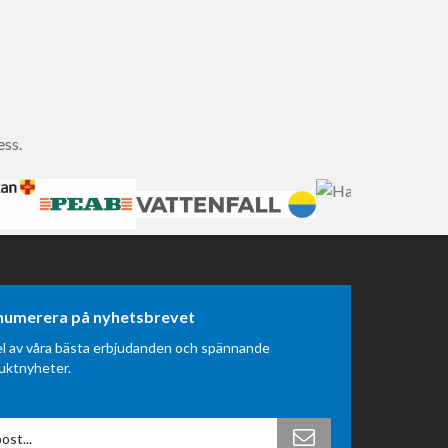
ess.
numerera på nyhetsbrevet
el av våra bästa erbjudanden och spännande
uktnyheter.