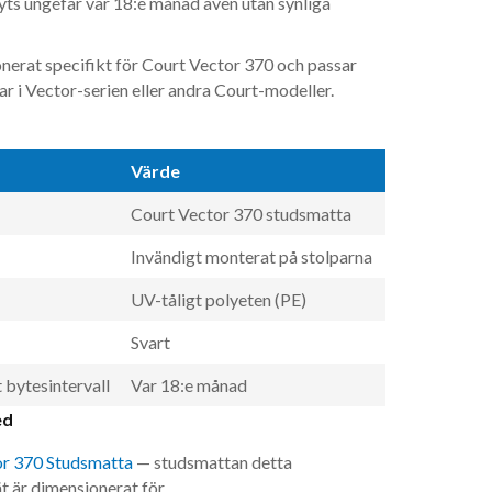
byts ungefär var 18:e månad även utan synliga
nerat specifikt för Court Vector 370 och passar
ar i Vector-serien eller andra Court-modeller.
Värde
Court Vector 370 studsmatta
Invändigt monterat på stolparna
UV-tåligt polyeten (PE)
Svart
bytesintervall
Var 18:e månad
ed
or 370 Studsmatta
— studsmattan detta
t är dimensionerat för