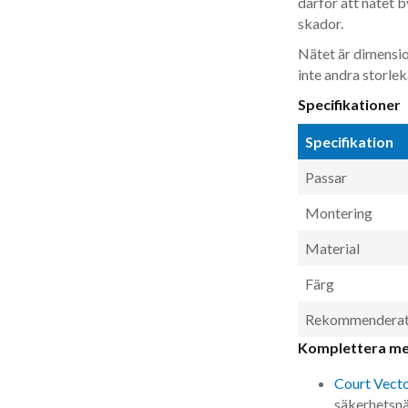
därför att nätet 
skador.
Nätet är dimensio
inte andra storlek
Specifikationer
Specifikation
Passar
Montering
Material
Färg
Rekommenderat 
Komplettera m
Court Vect
säkerhetsnä