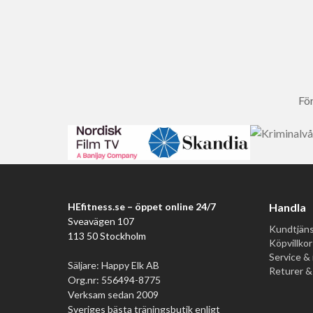
För
HEfitness.se – öppet online 24/7
Handla
Sveavägen 107
Kundtjäns
113 50 Stockholm
Köpvillkor
Service & 
Säljare: Happy Elk AB
Returer &
Org.nr: 556494-8775
Verksam sedan 2009
Sveriges bästa träningsbutik enligt