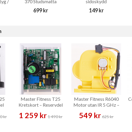
tyg /
370 Studsmatta
sidoskydd
699 kr
149 kr
n
T25
Master Fitness T25
Master Fitness R6040
C
el
Kretskort – Reservdel
Motor utan IR 5 GHz –
Reservdel
1 259 kr
549 kr
0 kr
1 490 kr
625 kr