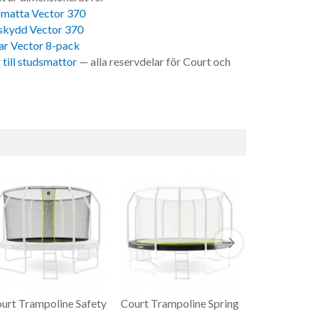
matta Vector 370
skydd Vector 370
ar Vector 8-pack
 till studsmattor
— alla reservdelar för Court och
urt Trampoline Safety
Court Trampoline Spring
Court Tr