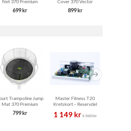
Net 370 Premium
Cover 370 Vector
Vector Fjä
699 kr
899 kr
129
ourt Trampoline Jump
Master Fitness T20
Assault Fit
Mat 370 Premium
Kretskort – Reservdel
Crank Ar
Rese
799 kr
1 149 kr
379 
1 360 kr