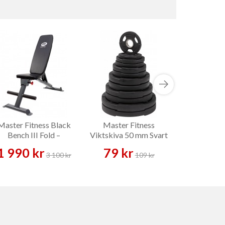
Master Fitness Black
Master Fitness
Gymplat
Bench III Fold –
Viktskiva 50 mm Svart
100x1
Träningsbänk
Gummi 1,25–25 kg –
499
1 990 kr
79 kr
Viktskiva
3 100 kr
109 kr