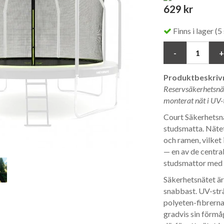
629 kr
Finns i lager (5 
Produktbeskrivn
Reservsäkerhetsnät
monterat nät i UV-t
Court Säkerhetsnä
studsmatta. Nätet
och ramen, vilket 
— en av de centra
studsmattor med 
Säkerhetsnätet är
snabbast. UV-strå
polyeten-fibrerna 
gradvis sin förmå