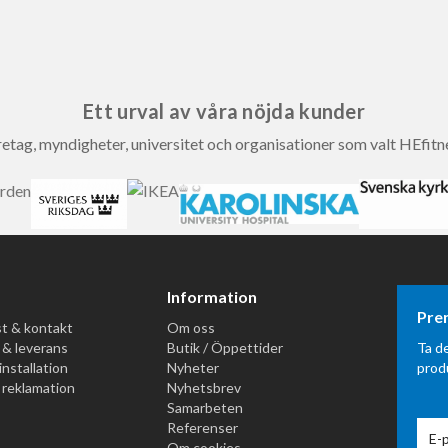
Ett urval av våra nöjda kunder
etag, myndigheter, universitet och organisationer som valt HEfitn
Information
Pre
t & kontakt
Om oss
 & leverans
Butik / Öppettider
Ta d
installation
Nyheter
prod
 reklamation
Nyhetsbrev
Samarbeten
Referenser
Om cookies