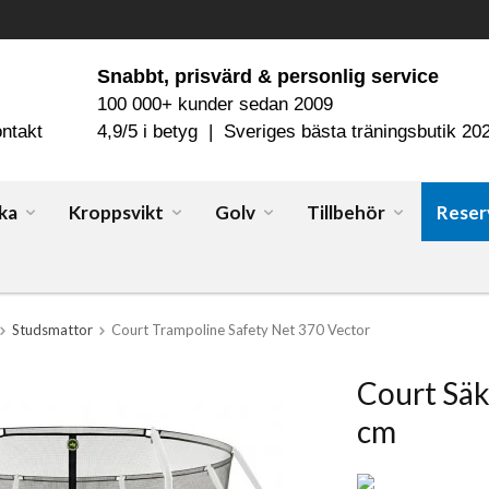
Snabbt, prisvärd & personlig service
100 000+ kunder sedan 2009
ntakt
4,9/5 i betyg | Sveriges bästa träningsbutik 20
ka
Kroppsvikt
Golv
Tillbehör
Reser
Studsmattor
Court Trampoline Safety Net 370 Vector
Court Säk
cm