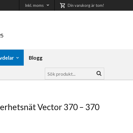
Inkl. moms
Din varukorg är tom!
25
vdelar
Blogg
erhetsnät Vector 370 – 370