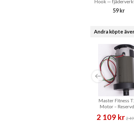
Hook — fjäderverk
T-formad krok
59 kr
Andra köpte äve
Master Fitness 
Motor – Reservd
2 109 kr
2 49