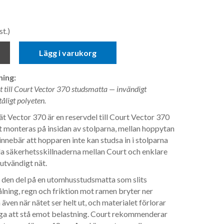
st.)
Lägg i varukorg
ing:
 till Court Vector 370 studsmatta — invändigt
åligt polyeten.
t Vector 370 är en reservdel till Court Vector 370
 monteras på insidan av stolparna, mellan hoppytan
innebär att hopparen inte kan studsa in i stolparna
la säkerhetsskillnaderna mellan Court och enklare
utvändigt nät.
 den del på en utomhusstudsmatta som slits
lning, regn och friktion mot ramen bryter ner
även när nätet ser helt ut, och materialet förlorar
ga att stå emot belastning. Court rekommenderar