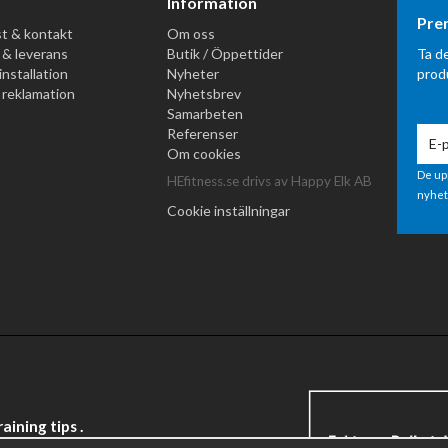
Information
Pre
t & kontakt
Om oss
 & leverans
Butik / Öppettider
Ta d
installation
Nyheter
prod
 reklamation
Nyhetsbrev
Samarbeten
Referenser
Om cookies
De up
HEfitness.se drivs av Happy Elk AB
nyhet
Cookie inställningar
ining tips .