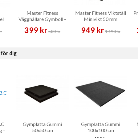
Master Fitness
Master Fitness Viktställ
Pr
el
Vägghållare Gymboll –
Minivikt 50 mm
ehör
Tillbehör
Väggfast – Vikthållare
399 kr
949 kr
kr
500 kr
1 190 kr
för dig
.C
Gymplatta Gummi
Gymplatta Gummi
g –
50x50 cm
100x100 cm