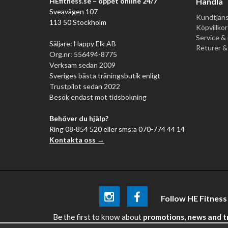
HEfitness.se – öppet online 24/7
Handla
Sveavägen 107
Kundtjäns
113 50 Stockholm
Köpvillkor
Service & 
Säljare: Happy Elk AB
Returer &
Org.nr: 556494-8775
Verksam sedan 2009
Sveriges bästa träningsbutik enligt
Trustpilot sedan 2022
Besök endast mot tidsbokning
Behöver du hjälp?
Ring 08-854 520 eller sms:a 070-774 44 14
Kontakta oss →
Follow HE Fitness
Be the first
to know about
promotions, news and tra