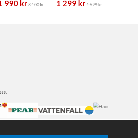
1 990 kr
1 299 kr
449 
3 100 kr
1 599 kr
ess.