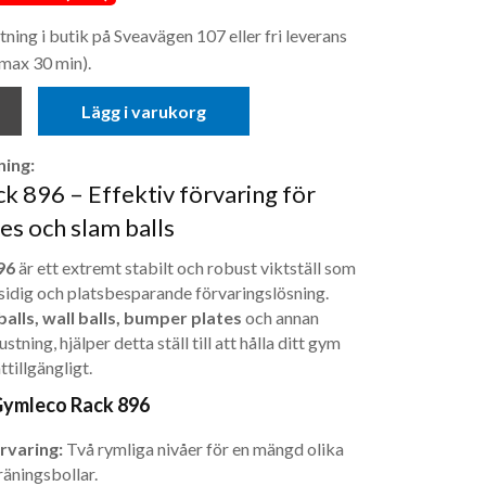
ing i butik på Sveavägen 107 eller fri leverans
max 30 min).
Lägg i varukorg
ing:
 896 – Effektiv förvaring för
s och slam balls
96
är ett extremt stabilt och robust viktställ som
idig och platsbesparande förvaringslösning.
balls, wall balls, bumper plates
och annan
tning, hjälper detta ställ till att hålla ditt gym
ttillgängligt.
Gymleco Rack 896
rvaring:
Två rymliga nivåer för en mängd olika
räningsbollar.