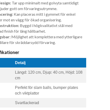
esign:
Tar upp minimalt med golvyta samtidigt
juder gott om förvaringsutrymme.
acering:
Kan placeras mitt i gymmet för enkel
er mot en vägg för ökad organisering.
struktion:
Byggd i högkvalitativt stål med
d finish för lång hållbarhet.
gsbar:
Möjlighet att komplettera med ytterligare
ållare för skräddarsydd förvaring.
fikationer
Detalj
Längd: 120 cm, Djup: 40 cm, Höjd: 108
cm
Perfekt för slam balls, bumper plates
och viktplattor
Svartlackerad