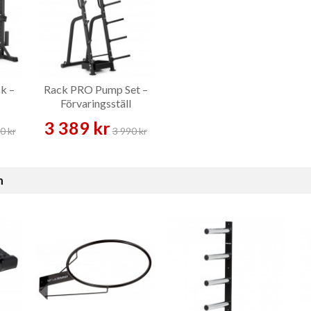
k –
Rack PRO Pump Set –
Förvaringsställ
3 389 kr
0 kr
3 990 kr
n