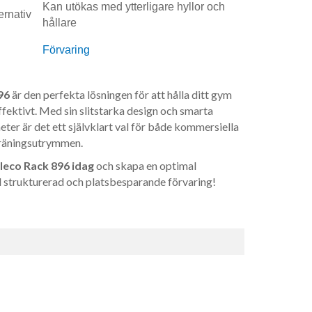
Kan utökas med ytterligare hyllor och
rnativ
hållare
Förvaring
96
är den perfekta lösningen för att hålla ditt gym
ffektivt. Med sin slitstarka design och smarta
ter är det ett självklart val för både kommersiella
äningsutrymmen.
leco Rack 896 idag
och skapa en optimal
 strukturerad och platsbesparande förvaring!