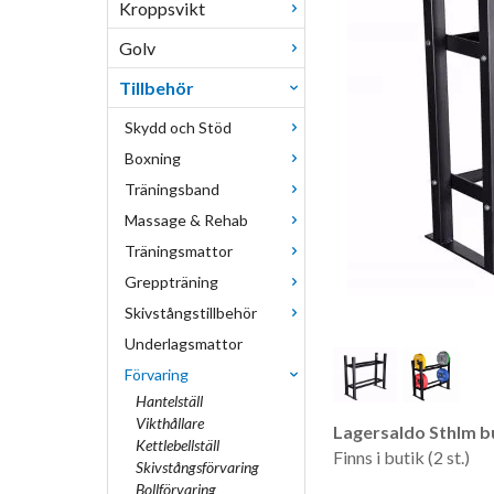
Kroppsvikt
Golv
Tillbehör
Skydd och Stöd
Boxning
Träningsband
Massage & Rehab
Träningsmattor
Greppträning
Skivstångstillbehör
Underlagsmattor
Förvaring
Hantelställ
Vikthållare
Lagersaldo Sthlm bu
Kettlebellställ
Finns i butik (2 st.)
Skivstångsförvaring
Bollförvaring