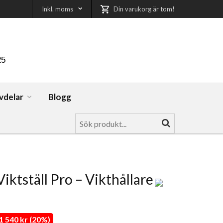
Inkl. moms
Din varukorg är tom!
25
vdelar
Blogg
iktställ Pro – Vikthållare
 540 kr (20%)