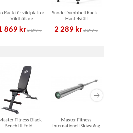
o Rack för viktplattor
Snode Dumbbell Rack –
Livepro 
– Vikthållare
Hantelställ
Skivstån
Skivstå
1 869 kr
2 289 kr
1 909 
2 199 kr
2 699 kr
Master Fitness Black
Master Fitness
Bonkers XL
Bench III Fold –
Internationell Skivstång
Safe
Träningsbänk
375 kg – Skivstång