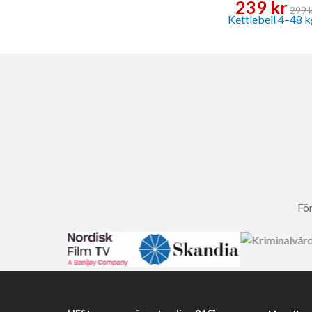
239 kr
299 
För