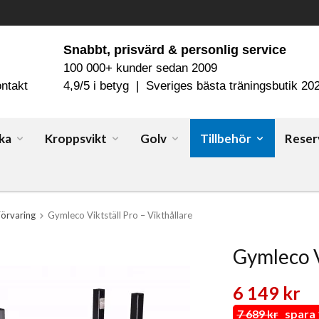
Snabbt, prisvärd & personlig service
100 000+ kunder sedan 2009
ntakt
4,9/5 i betyg | Sveriges bästa träningsbutik 20
ka
Kroppsvikt
Golv
Tillbehör
Reser
Förvaring
Gymleco Viktställ Pro – Vikthållare
Gymleco V
6 149 kr
7 689 kr
spara 1