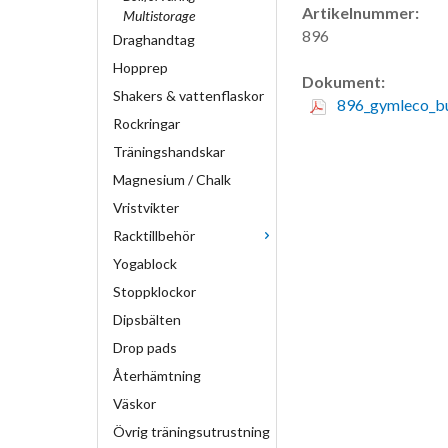
Artikelnummer:
Multistorage
896
Draghandtag
Hopprep
Dokument:
Shakers & vattenflaskor
896_gymleco_bu
Rockringar
Träningshandskar
Magnesium / Chalk
Vristvikter
Racktillbehör
Yogablock
Stoppklockor
Dipsbälten
Drop pads
Återhämtning
Väskor
Övrig träningsutrustning