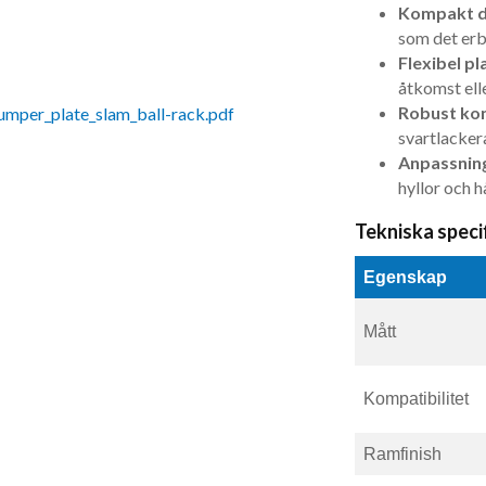
Kompakt d
som det erb
Flexibel pl
åtkomst ell
Robust kon
mper_plate_slam_ball-rack.pdf
svartlackera
Anpassnin
hyllor och h
Tekniska speci
Egenskap
Mått
Kompatibilitet
Ramfinish