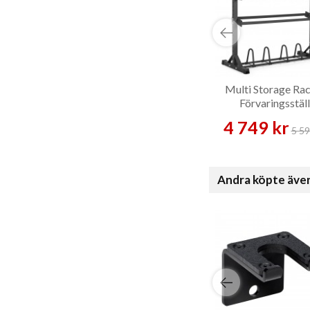
Multi Storage Rac
Förvaringsställ
4 749 kr
5 59
Andra köpte äve