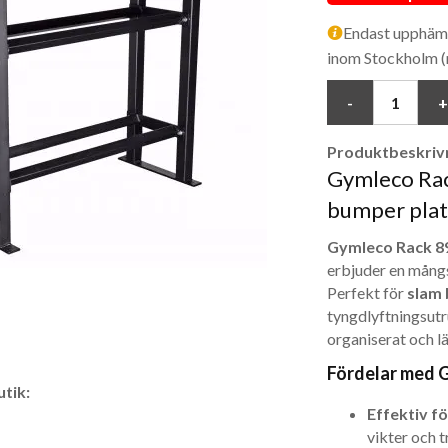
Endast upphämtn
inom Stockholm (
Produktbeskrivn
Gymleco Rack
bumper plate
Gymleco Rack 8
erbjuder en mångs
Perfekt för
slam 
tyngdlyftningsutrus
organiserat och lä
Fördelar med 
tik:
Effektiv fö
vikter och t