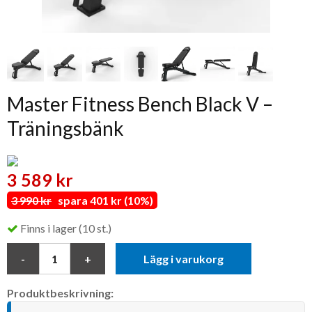
Master Fitness Bench Black V –
Träningsbänk
3 589 kr
3 990 kr
spara 401 kr (10%)
Finns i lager (10 st.)
Lägg i varukorg
Produktbeskrivning: