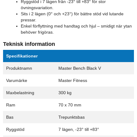
Ryggstöd i 7 lägen från -23° till +83° för stor
övningsvariation.
Sits i 2 lägen (0° och +23°) för bättre stöd vid lutande
pressar.
Enkel förflyttning med handtag och hjul – smidigt när ytan
behöver frigöras.
Teknisk information
Specifikationer
Produktnamn
Master Bench Black V
Varumärke
Master Fitness
Maxbelastning
300 kg
Ram
70 x 70 mm
Bas
Trepunktsbas
Ryggstöd
7 lägen, -23° till +83°