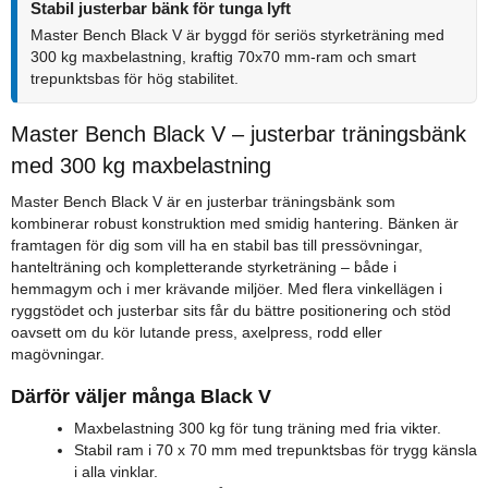
Stabil justerbar bänk för tunga lyft
Master Bench Black V är byggd för seriös styrketräning med
300 kg maxbelastning, kraftig 70x70 mm-ram och smart
trepunktsbas för hög stabilitet.
Master Bench Black V – justerbar träningsbänk
med 300 kg maxbelastning
Master Bench Black V är en justerbar träningsbänk som
kombinerar robust konstruktion med smidig hantering. Bänken är
framtagen för dig som vill ha en stabil bas till pressövningar,
hantelträning och kompletterande styrketräning – både i
hemmagym och i mer krävande miljöer. Med flera vinkellägen i
ryggstödet och justerbar sits får du bättre positionering och stöd
oavsett om du kör lutande press, axelpress, rodd eller
magövningar.
Därför väljer många Black V
Maxbelastning 300 kg för tung träning med fria vikter.
Stabil ram i 70 x 70 mm med trepunktsbas för trygg känsla
i alla vinklar.