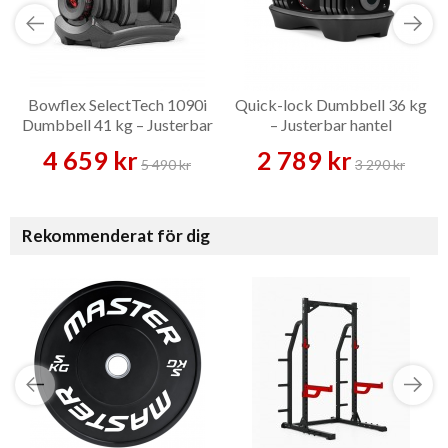
Bowflex SelectTech 1090i
Quick-lock Dumbbell 36 kg
Dumbbell 41 kg – Justerbar
– Justerbar hantel
hantel
4 659 kr
2 789 kr
5 490 kr
3 290 kr
Rekommenderat för dig