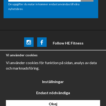
De uppgifter du matar in kommer endast användas till våra
nyhetsbrev.
Follow HE Fitness
Be the first
to know about
promotions, news and training
Vi använder cookies
tips .
Vi använder cookies för funktion på sidan, analys av data
och marknadsföring.
Inställningar
Endast nödvändiga
Drift & produktion:
Wikinggruppen
Okej