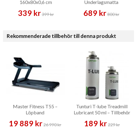
160x80x0,6 cm
Underlagsmatta
339 kr
689 kr
399 kr
800 kr
Rekommenderade tillbehör till denna produkt
Master Fitness T55 –
Tunturi T-lube Treadmill
Löpband
Lubricant 50 ml – Tillbehör
19 889 kr
189 kr
26 990 kr
229 kr