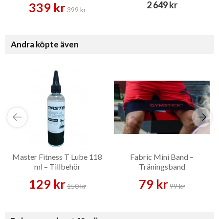
2 649 kr
339 kr
399 kr
Andra köpte även
Master Fitness T Lube 118
Fabric Mini Band –
ml – Tillbehör
Träningsband
129 kr
79 kr
150 kr
99 kr