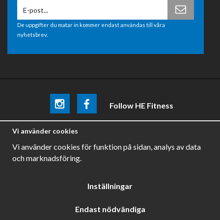
De uppgifter du matar in kommer endast användas till våra
nyhetsbrev.
Follow HE Fitness
Be the first
to know about
promotions, news and training
Vi använder cookies
tips .
Vi använder cookies för funktion på sidan, analys av data
och marknadsföring.
Inställningar
Endast nödvändiga
Drift & produktion:
Wikinggruppen