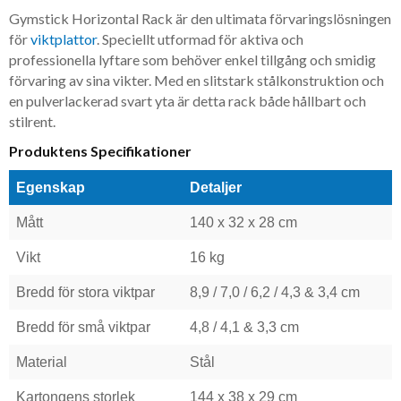
Gymstick Horizontal Rack är den ultimata förvaringslösningen
för
viktplattor
. Speciellt utformad för aktiva och
professionella lyftare som behöver enkel tillgång och smidig
förvaring av sina vikter. Med en slitstark stålkonstruktion och
en pulverlackerad svart yta är detta rack både hållbart och
stilrent.
Produktens Specifikationer
Egenskap
Detaljer
Mått
140 x 32 x 28 cm
Vikt
16 kg
Bredd för stora viktpar
8,9 / 7,0 / 6,2 / 4,3 & 3,4 cm
Bredd för små viktpar
4,8 / 4,1 & 3,3 cm
Material
Stål
Kartongens storlek
144 x 38 x 29 cm