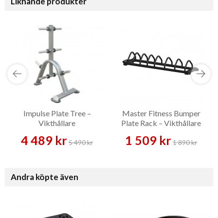
Liknande produkter
Impulse Plate Tree –
Master Fitness Bumper
Vikthållare
Plate Rack – Vikthållare
4 489 kr
1 509 kr
5 490 kr
1 890 kr
Andra köpte även