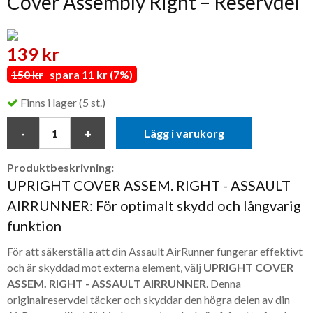
Cover Assembly Right – Reservdel
139 kr
150 kr
spara 11 kr (7%)
Finns i lager (5 st.)
Lägg i varukorg
Produktbeskrivning:
UPRIGHT COVER ASSEM. RIGHT - ASSAULT
AIRRUNNER: För optimalt skydd och långvarig
funktion
För att säkerställa att din Assault AirRunner fungerar effektivt
och är skyddad mot externa element, välj
UPRIGHT COVER
ASSEM. RIGHT - ASSAULT AIRRUNNER
. Denna
originalreservdel täcker och skyddar den högra delen av din