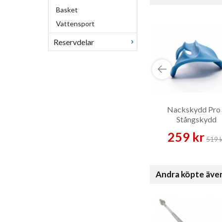
Basket
Vattensport
Reservdelar
Nackskydd Pro
Stångskydd
259 kr
519 
Andra köpte äve