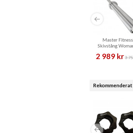
Master Fitness
Skivstång Woma
Skivstång
2 989 kr
3 75
Rekommenderat 