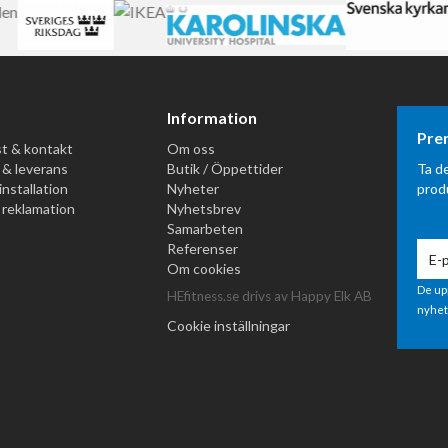
Information
Pre
t & kontakt
Om oss
 & leverans
Butik / Öppettider
Ta d
installation
Nyheter
prod
 reklamation
Nyhetsbrev
Samarbeten
Referenser
Om cookies
De up
HEfitness.se drivs av Happy Elk AB
nyhet
Cookie inställningar