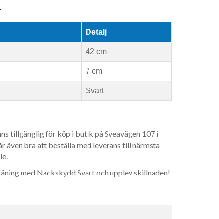
r
Detalj
42 cm
7 cm
Svart
s tillgänglig för köp i butik på Sveavägen 107 i
r även bra att beställa med leverans till närmsta
le.
räning med Nackskydd Svart och upplev skillnaden!