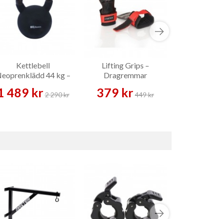
Kettlebell
Lifting Grips –
Knee Suppo
eoprenklädd 44 kg –
Dragremmar
Size – 
Kettlebell
1 489 kr
379 kr
109 
2 290 kr
449 kr