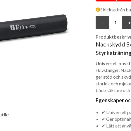
Skickas från bu
Produktbeskrivn
Nackskydd Sv
Styrketränin
Universell pass
skivstänger. Nack
ger stöd och skyd
storlek och mjuka
både säkrare och
Egenskaper oc
✔ Universell pa
tik:
✔ Ger optimalt
✔ Lätt att anvä