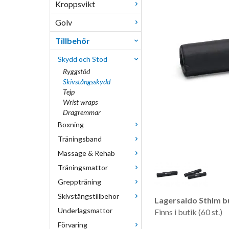
Kroppsvikt
Golv
Tillbehör
Skydd och Stöd
Ryggstöd
Skivstångsskydd
Tejp
Wrist wraps
Dragremmar
Boxning
Träningsband
Massage & Rehab
Träningsmattor
Greppträning
Skivstångstillbehör
Lagersaldo Sthlm bu
Underlagsmattor
Finns i butik (60 st.)
Förvaring