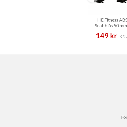
HE Fitness AB
Snabblås 50 mm
Skivstångslås
149 kr
195 
För