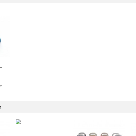
 –
kr
n