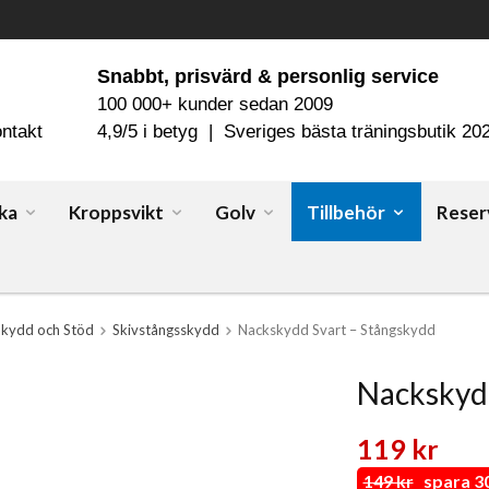
Snabbt, prisvärd & personlig service
100 000+ kunder sedan 2009
ntakt
4,9/5 i betyg | Sveriges bästa träningsbutik 20
ka
Kroppsvikt
Golv
Tillbehör
Reser
Skydd och Stöd
Skivstångsskydd
Nackskydd Svart – Stångskydd
Nackskydd
119 kr
149 kr
spara 30