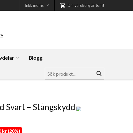
Inkl. moms
Din varukorg är tom!
25
vdelar
Blogg
 Svart – Stångskydd
 kr (20%)