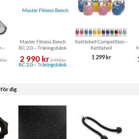
Master Fitness Bench
Kettlebell Competition –
n –
BC 2.0 – Träningsbänk
Kettlebell
N
1 299 kr
2 990 kr
0 kr
3 990 kr
för dig