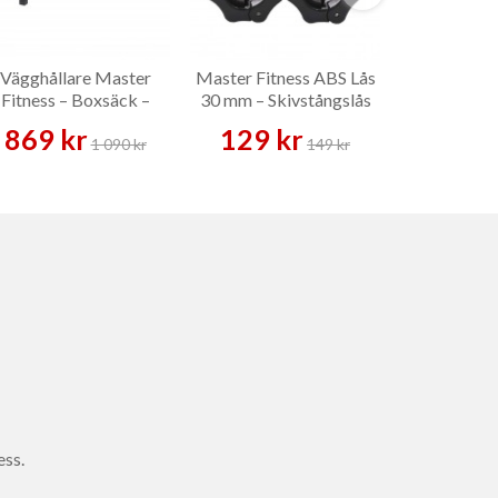
Vägghållare Master
Master Fitness ABS Lås
Skivstång
Fitness – Boxsäck –
30 mm – Skivstångslås
Press & Sq
Master Fitness
Skivstång
869 kr
129 kr
1 849 
1 090 kr
149 kr
ess.