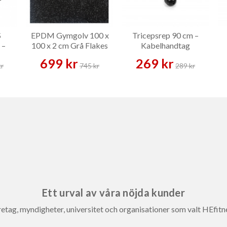
S
EPDM Gymgolv 100 x
Tricepsrep 90 cm –
 –
100 x 2 cm Grå Flakes
Kabelhandtag
699 kr
269 kr
kr
745 kr
289 kr
Ett urval av våra nöjda kunder
etag, myndigheter, universitet och organisationer som valt HEfitn