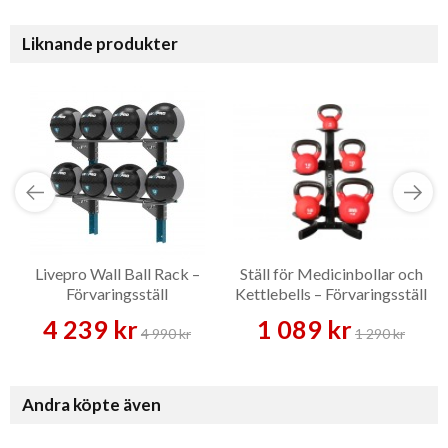
Liknande produkter
Livepro Wall Ball Rack –
Ställ för Medicinbollar och
Förvaringsställ
Kettlebells – Förvaringsställ
4 239 kr
1 089 kr
4 990 kr
1 290 kr
Andra köpte även