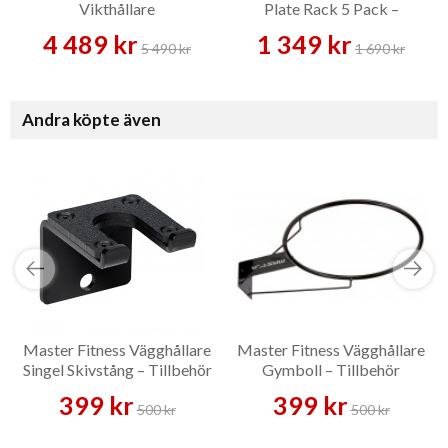
Vikthållare
Plate Rack 5 Pack –
Vikthållare
4 489 kr
1 349 kr
5 490 kr
1 690 kr
Andra köpte även
Master Fitness Vägghållare
Master Fitness Vägghållare
Singel Skivstång – Tillbehör
Gymboll – Tillbehör
399 kr
399 kr
500 kr
500 kr