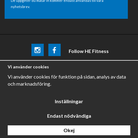
De uppgifter du matar in kommer endast användas till våra
nyhetsbrev.
Follow HE Fitness
Be the first
to know about
promotions, news and training
Vi använder cookies
tips .
Vi använder cookies för funktion på sidan, analys av data
och marknadsföring.
Inställningar
Endast nödvändiga
Drift & produktion:
Wikinggruppen
Okej