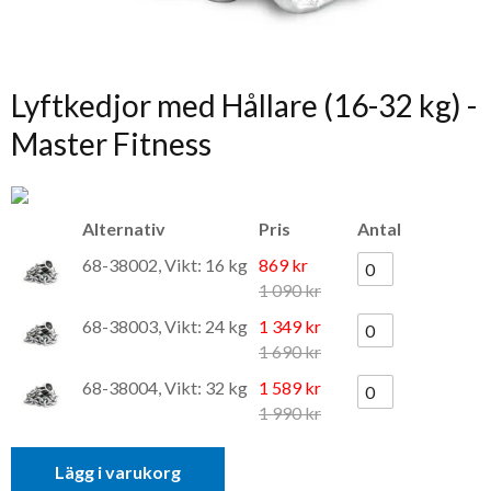
Lyftkedjor med Hållare (16-32 kg) -
Master Fitness
Alternativ
Pris
Antal
68-38002, Vikt: 16 kg
869 kr
1 090 kr
68-38003, Vikt: 24 kg
1 349 kr
1 690 kr
68-38004, Vikt: 32 kg
1 589 kr
1 990 kr
Lägg i varukorg