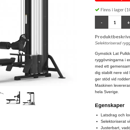
Finns i lager (1
Produktbeskrivn
Selektoriserad ryg
Gymstick Lat Pulld
ryggövningarna i e
med ett gemensamt 
dig stabilt nere vid
ger stöd vid rodden
Maskinen leverera
hela Sverige.
Egenskaper
Latsdrag och l
Selektoriserat 
Justerbart, vadd