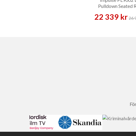
Pulldown Seated 
Black – Styrkema
22 339 kr
26 
För