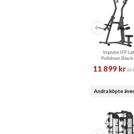
Impulse IFP La
Pulldown Black
Styrkemaskin
11 899 kr
13 
Andra köpte äve