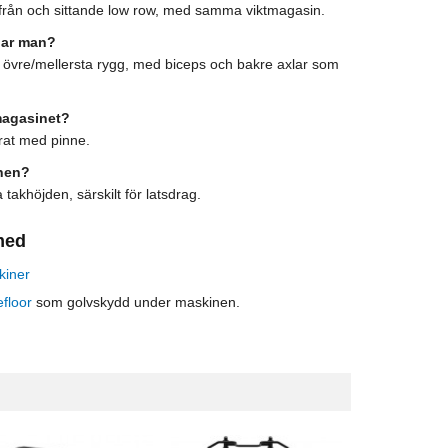
från och sittande low row, med samma viktmagasin.
nar man?
övre/mellersta rygg, med biceps och bakre axlar som
magasinet?
rat med pinne.
nen?
 takhöjden, särskilt för latsdrag.
med
kiner
floor
som golvskydd under maskinen.