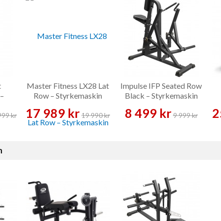
t
Master Fitness LX28 Lat
Impulse IFP Seated Row
 –
Row – Styrkemaskin
Black – Styrkemaskin
17 989 kr
8 499 kr
2
999 kr
19 990 kr
9 999 kr
n