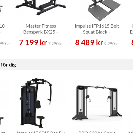
X18
Master Fitness
Impulse IFP1615 Belt
–
Benspark BX25 –
Squat Black –
E
Benmaskin
Benmaskin
7 199 kr
8 489 kr
990 kr
7 990 kr
9 990 kr
för dig
Lat
Impulse IT9515 Pec Fly
PRO 530 M Cable
Ma