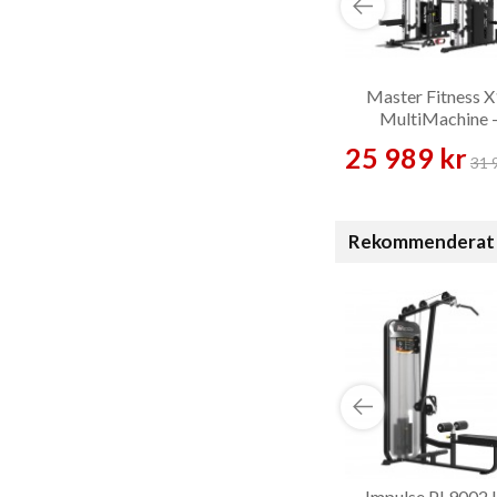
Master Fitness 
MultiMachine 
Multigym
25 989 kr
31 
Rekommenderat 
Impulse PL9002 