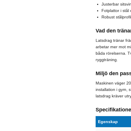
Justerbar sitsvin
Fotplattor i stål
Robust stålprof
Vad den träna
Latsdrag tränar fr
arbetar mer mot mi
båda rörelserna. T
ryggträning.
Miljö den pass
Maskinen väger 20
installation i gym,
latsdrag kräver ut
Specifikatione
Egenskap