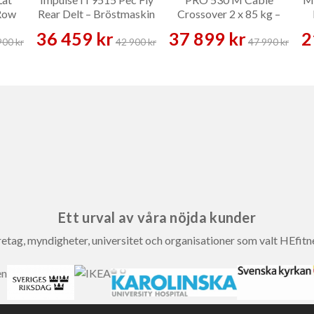
Row
Rear Delt – Bröstmaskin
Crossover 2 x 85 kg –
skin
Kabelmaskin
36 459 kr
37 899 kr
2
900 kr
42 900 kr
47 990 kr
Ett urval av våra nöjda kunder
etag, myndigheter, universitet och organisationer som valt HEfitn