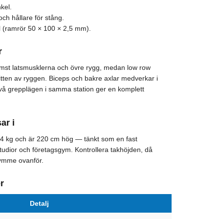
kel.
 och hållare för stång.
il (ramrör 50 × 100 × 2,5 mm).
r
ämst latsmusklerna och övre rygg, medan low row
tten av ryggen. Biceps och bakre axlar medverkar i
vå grepplägen i samma station ger en komplett
ar i
4 kg och är 220 cm hög — tänkt som en fast
 studior och företagsgym. Kontrollera takhöjden, då
rymme ovanför.
r
Detalj