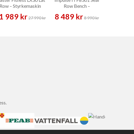
Row – Styrkemaskin
Row Bench –
Raise – A
Träningsbänk
1 989 kr
8 489 kr
37 709 
27 990 kr
8 990 kr
ess.