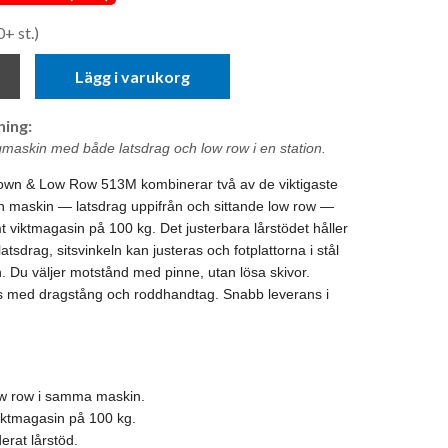
0+ st.)
Lägg i varukorg
ing:
gmaskin med både latsdrag och low row i en station.
own & Low Row 513M kombinerar två av de viktigaste
n maskin — latsdrag uppifrån och sittande low row —
viktmagasin på 100 kg. Det justerbara lårstödet håller
 latsdrag, sitsvinkeln kan justeras och fotplattorna i stål
. Du väljer motstånd med pinne, utan lösa skivor.
s med dragstång och roddhandtag. Snabb leverans i
ow row i samma maskin.
viktmagasin på 100 kg.
erat lårstöd.