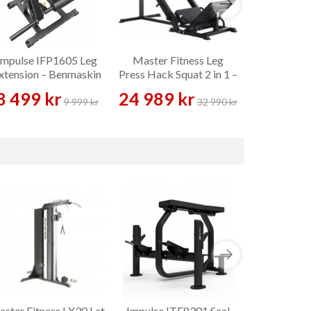
Impulse IFP1605 Leg
Master Fitness Leg
Master Fitn
xtension – Benmaskin
Press Hack Squat 2 in 1 –
Squat – 
Benmaskin
8 499 kr
24 989 kr
3 189 
9 999 kr
32 990 kr
ster Fitness LX30 Lat
Impulse ITF8301 Seal
Impulse IT9