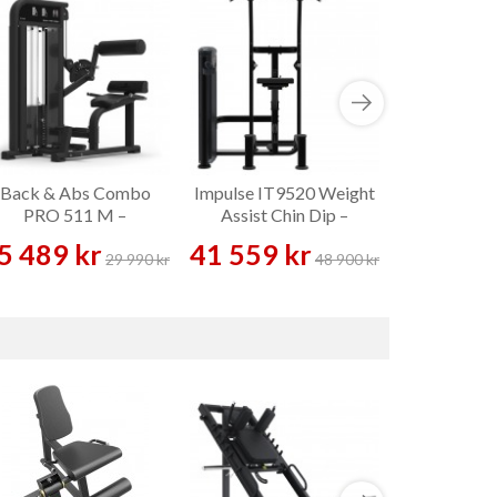
Back & Abs Combo
Impulse IT9520 Weight
PRO 511 M –
Assist Chin Dip –
Styrkemaskin
Styrkemaskin
5 489 kr
41 559 kr
29 990 kr
48 900 kr