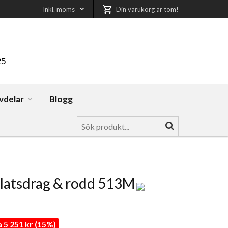
Inkl. moms
Din varukorg är tom!
25
vdelar
Blogg
latsdrag & rodd 513M
5 251 kr (15%)