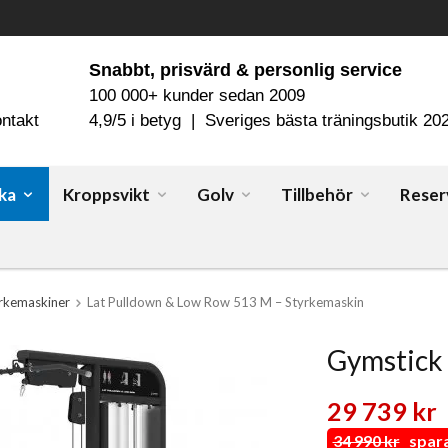
Snabbt, prisvärd & personlig service
100 000+ kunder sedan 2009
ntakt
4,9/5 i betyg | Sveriges bästa träningsbutik 20
ka
Kroppsvikt
Golv
Tillbehör
Reser
rkemaskiner
Lat Pulldown & Low Row 513 M – Styrkemaskin
Gymstick 
29 739 kr
34 990 kr
spara 