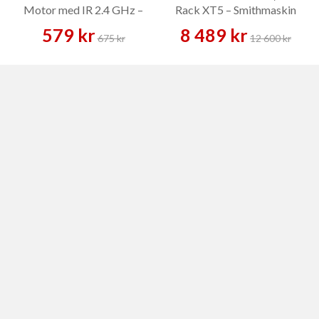
Motor med IR 2.4 GHz –
Rack XT5 – Smithmaskin
Reservdel
579 kr
8 489 kr
675 kr
12 600 kr