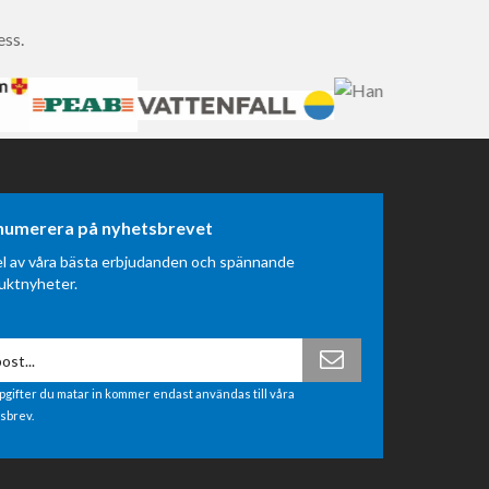
ess.
numerera på nyhetsbrevet
el av våra bästa erbjudanden och spännande
uktnyheter.
pgifter du matar in kommer endast användas till våra
sbrev.