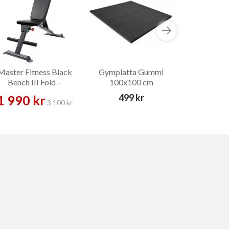
Master Fitness Black
Gymplatta Gummi
Bonkers XL
Bench III Fold –
100x100 cm
Safe
Träningsbänk
499 kr
1 990 kr
449 
3 100 kr