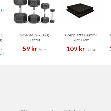
.C
Hexhantel 1–60 kg –
Gymplatta Gummi
g –
Hantel
50x50 cm
59 kr
109 kr
kr
75 kr
129 kr