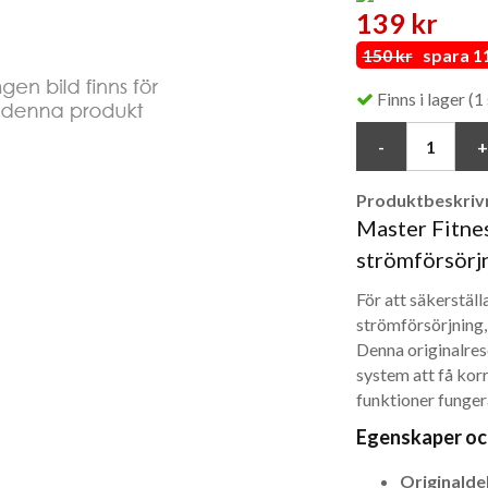
139 kr
150 kr
spara 11
Finns i lager (1 
Produktbeskrivn
Master Fitne
strömförsörj
För att säkerställ
strömförsörjning,
Denna originalres
system att få korr
funktioner fungera
Egenskaper oc
Originaldel