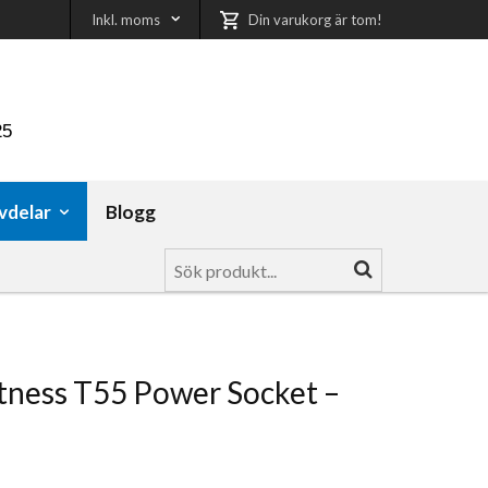
Inkl. moms
Din varukorg är tom!
25
vdelar
Blogg
tness T55 Power Socket –
l