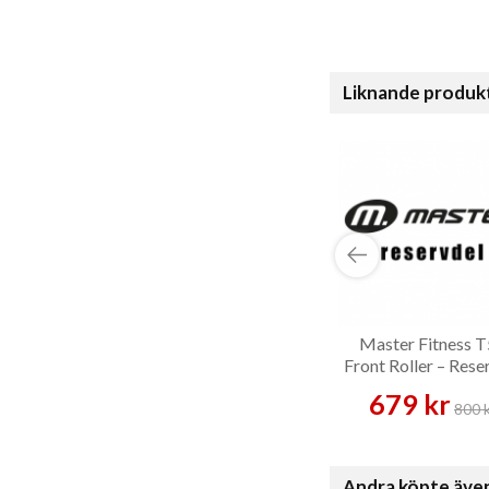
Liknande produk
Master Fitness 
Front Roller – Rese
679 kr
800 
Andra köpte äve