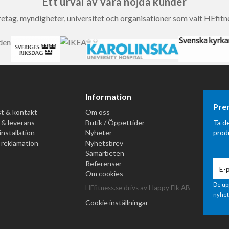
Ett urval av våra nöjda kunder
etag, myndigheter, universitet och organisationer som valt HEfitn
Information
Pre
t & kontakt
Om oss
 & leverans
Butik / Öppettider
Ta d
installation
Nyheter
prod
 reklamation
Nyhetsbrev
Samarbeten
Referenser
Om cookies
De up
HEfitness.se drivs av Happy Elk AB
nyhet
Cookie inställningar