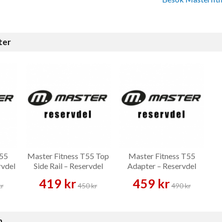
ter
T55
Master Fitness T55 Top
Master Fitness T55
rvdel
Side Rail – Reservdel
Adapter – Reservdel
419 kr
459 kr
kr
450 kr
490 kr
n