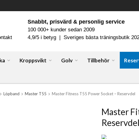
Snabbt, prisvärd & personlig service
100 000+ kunder sedan 2009
ntakt
4,9/5 i betyg | Sveriges bästa träningsbutik 20
ka
Kroppsvikt
Golv
Tillbehör
Reser
Löpband
Master T55
Master Fitness T55 Power Socket – Reservdel
Master Fi
Reservde