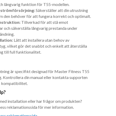
h långvarig funktion för T55-modellen.
g strömförsörjning:
Säkerställer att din utrustning
öm den behöver för att fungera korrekt och optimalt.
nstruktion:
Tillverkad för att stå emot
ar och säkerställa långvarig prestanda under
vändning.
llation:
Lätt att installera utan behov av
yg, vilket gör det snabbt och enkelt att återställa
g till full funktionalitet.
ning är specifikt designad för Master Fitness T55
g. Kontrollera din manual eller kontakta supporten
a kompatibilitet.
lp?
med installation eller har frågor om produkten?
ss reklamationssida för mer information.
ess reklamationssida