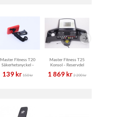
Master Fitness T20
Master Fitness T25
Master Fi
Säkerhetsnyckel –
Konsol – Reservdel
Löpmatta –
Reservdel
139 kr
1 869 kr
519 
150 kr
2 200 kr