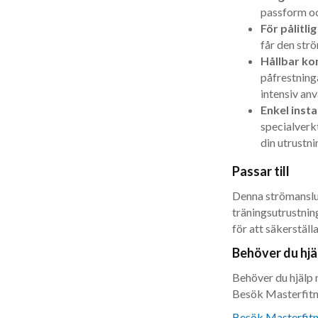
passform oc
För pålitli
får den str
Hållbar ko
påfrestning
intensiv an
Enkel insta
specialverkt
din utrustnin
Passar till
Denna strömanslut
träningsutrustnin
för att säkerställ
Behöver du hjä
Behöver du hjälp 
Besök Masterfitne
Besök Masterfitn