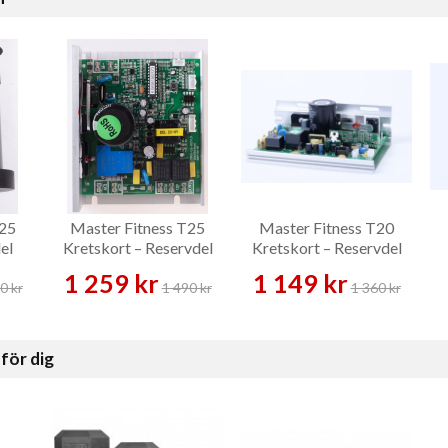
T25
Master Fitness T25
Master Fitness T20
el
Kretskort – Reservdel
Kretskort – Reservdel
1 259 kr
1 149 kr
0 kr
1 490 kr
1 360 kr
för dig