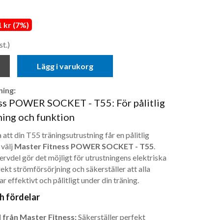
 kr (7%)
st.)
Lägg i varukorg
ing:
ss POWER SOCKET - T55: För pålitlig
ning och funktion
a att din T55 träningsutrustning får en pålitlig
 välj
Master Fitness POWER SOCKET - T55
.
ervdel gör det möjligt för utrustningens elektriska
ekt strömförsörjning och säkerställer att alla
r effektivt och pålitligt under din träning.
h fördelar
 från Master Fitness:
Säkerställer perfekt