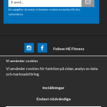
De uppgifter du matar in kommer endast användas till våra
nyhetsbrev.
Follow HE Fitness
Be the first
to know about
promotions, news and training
Vi använder cookies
tips .
Vi använder cookies för funktion på sidan, analys av data
och marknadsföring.
Inställningar
Endast nödvändiga
Drift & produktion:
Wikinggruppen