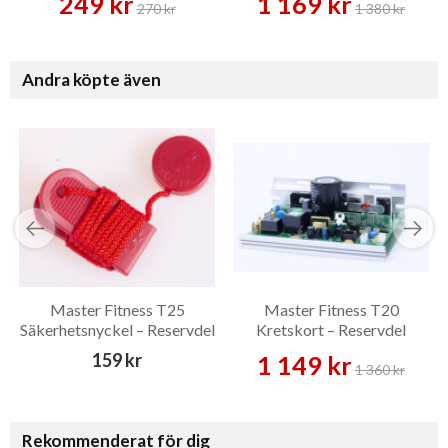
249 kr
1 169 kr
270 kr
1 380 kr
Andra köpte även
Master Fitness T25
Master Fitness T20
Säkerhetsnyckel – Reservdel
Kretskort – Reservdel
159 kr
1 149 kr
1 360 kr
Rekommenderat för dig