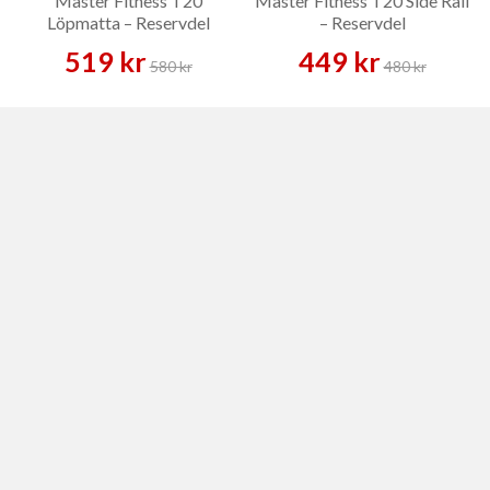
Master Fitness T20
Master Fitness T20 Side Rail
Löpmatta – Reservdel
– Reservdel
519 kr
449 kr
580 kr
480 kr