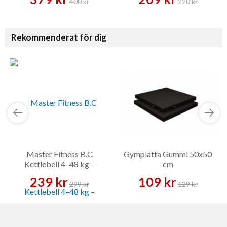
400 kr
220 kr
Rekommenderat för dig
Master Fitness B.C
Gymplatta Gummi 50x50
Kettlebell 4–48 kg –
cm
Kettlebell
239 kr
109 kr
299 kr
129 kr