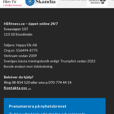
HEfitness.se – öppet online 24/7
Sveavägen 107
113 50 Stockholm
Säljare: Happy Elk AB
Org.nr: 556494-8775
Verksam sedan 2009
Sveriges bästa träningsbutik enligt Trustpilot sedan 2022
Besök endast mot tidsbokning
Behöver du hjälp?
Ring 08-854 520 eller sms:a 070-774 44 14
Kontakta oss →
Prenumerera på nyhetsbrevet
Ta del av våra bästa erbjudanden och spännande