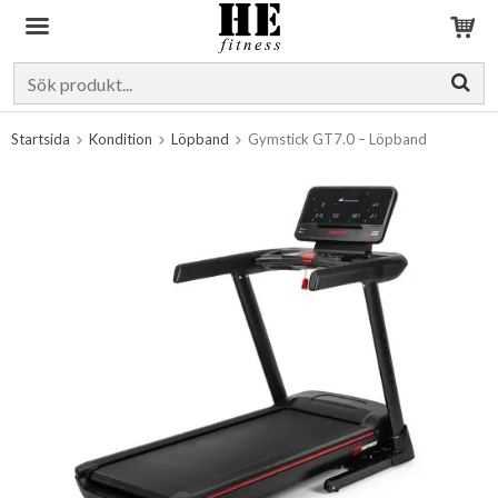
Produkten har blivit tillagd i varukorgen
Startsida
Kondition
Löpband
Gymstick GT7.0 – Löpband