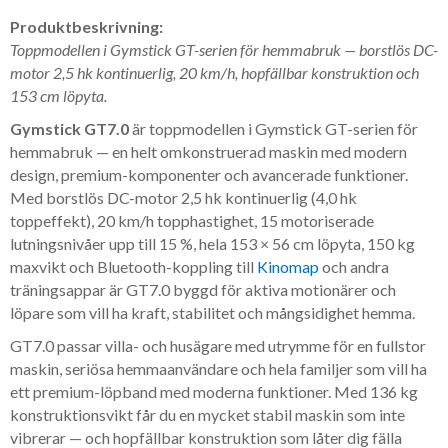
Produktbeskrivning:
Toppmodellen i Gymstick GT-serien för hemmabruk — borstlös DC-
motor 2,5 hk kontinuerlig, 20 km/h, hopfällbar konstruktion och
153 cm löpyta.
Gymstick GT7.0
är toppmodellen i Gymstick GT-serien för
hemmabruk — en helt omkonstruerad maskin med modern
design, premium-komponenter och avancerade funktioner.
Med borstlös DC-motor 2,5 hk kontinuerlig (4,0 hk
toppeffekt), 20 km/h topphastighet, 15 motoriserade
lutningsnivåer upp till 15 %, hela 153 × 56 cm löpyta, 150 kg
maxvikt och Bluetooth-koppling till
Kinomap
och andra
träningsappar är GT7.0 byggd för aktiva motionärer och
löpare som vill ha kraft, stabilitet och mångsidighet hemma.
GT7.0 passar villa- och husägare med utrymme för en fullstor
maskin, seriösa hemmaanvändare och hela familjer som vill ha
ett premium-löpband med moderna funktioner. Med 136 kg
konstruktionsvikt får du en mycket stabil maskin som inte
vibrerar — och hopfällbar konstruktion som låter dig fälla