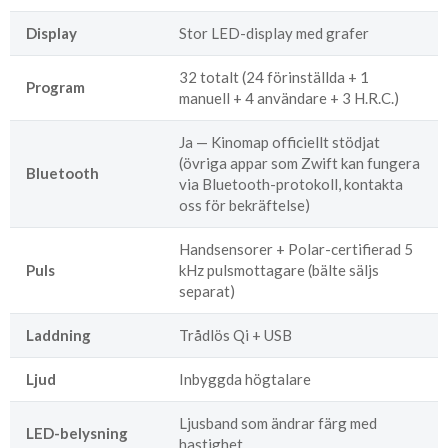
Display
Stor LED-display med grafer
32 totalt (24 förinställda + 1
Program
manuell + 4 användare + 3 H.R.C.)
Ja — Kinomap officiellt stödjat
(övriga appar som Zwift kan fungera
Bluetooth
via Bluetooth-protokoll, kontakta
oss för bekräftelse)
Handsensorer + Polar-certifierad 5
Puls
kHz pulsmottagare (bälte säljs
separat)
Laddning
Trådlös Qi + USB
Ljud
Inbyggda högtalare
Ljusband som ändrar färg med
LED-belysning
hastighet