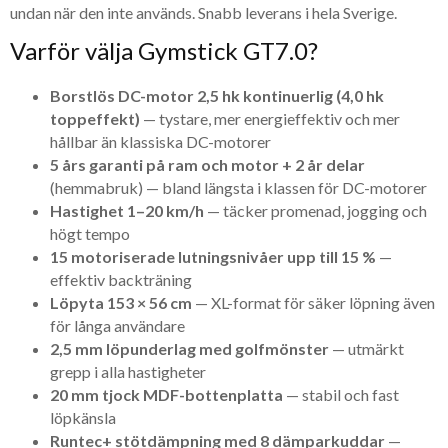
undan när den inte används. Snabb leverans i hela Sverige.
Varför välja Gymstick GT7.0?
Borstlös DC-motor 2,5 hk kontinuerlig (4,0 hk
toppeffekt)
— tystare, mer energieffektiv och mer
hållbar än klassiska DC-motorer
5 års garanti på ram och motor + 2 år delar
(hemmabruk) — bland längsta i klassen för DC-motorer
Hastighet 1–20 km/h
— täcker promenad, jogging och
högt tempo
15 motoriserade lutningsnivåer upp till 15 %
—
effektiv backträning
Löpyta 153 × 56 cm
— XL-format för säker löpning även
för långa användare
2,5 mm löpunderlag med golfmönster
— utmärkt
grepp i alla hastigheter
20 mm tjock MDF-bottenplatta
— stabil och fast
löpkänsla
Runtec+ stötdämpning med 8 dämparkuddar
—