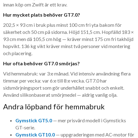
innan köp om Zwift är ett krav.
Hur mycket plats behöver GT7.0?
202,5 × 93 cm i bruk plus minst 100 cm fri yta bakom för
säkerhet och 50 cm på sidorna. Höjd 151,5 cm. Hopfälld 183 ×
93 cm men då 105,5 cm hög — kräver minst 175 cm fri takhöjd
hopvikt. 136 kg vikt kräver minst två personer vid montering
och placering.
Hur ofta behöver GT7.0 smörjas?
Vid hemmabruk: var 3:e månad. Vid intensiv användning flera
timmar per vecka: var 6:e till 8:e vecka. GT7.0 har
sidsmörjningsport som gör underhållet snabbt och enkelt.
Använd silikonbaserat smörjmedel — aldrig vanlig olja.
Andra löpband för hemmabruk
Gymstick GT5.0
— mer prisvärd modell i Gymsticks
GT-serie.
Gymstick GT10.0
— uppgraderingen med AC-motor för