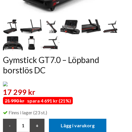
Gymstick GT7.0 – Löpband
borstlös DC
17 299 kr
21 990 kr
spara 4 691 kr (21%)
Finns i lager (23 st.)
Lägg i varukorg