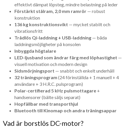
effektivt dämpat löpsteg, mindre belastning på leder
Förstärkt stålram, 2,0 mm ramrör
— robust
konstruktion
136 kg konstruktionsvikt
— mycket stabilt och
vibrationsfritt
Trådlös Qi-laddning + USB-laddning
— båda
laddningsmöjligheter på konsolen
Inbyggda högtalare
LED-ljusband som ändrar färg med löphastighet
—
visuell motivation och modern design
Sidsmörjningsport
— snabbt och enkelt underhåll
32 träningsprogram
(24 förinställda + 1 manuell + 4
användare + 3 H.R.C. pulsprogram)
Polar-certifierad 5 kHz pulsmottagare
+
handsensorer (bälte säljs separat)
Hopfällbar med transporthjul
Bluetooth till Kinomap och andra träningsappar
Vad är borstlös DC-motor?