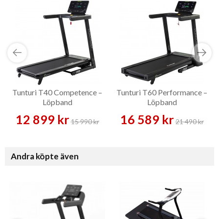
Tunturi T40 Competence –
Tunturi T60 Performance –
Löpband
Löpband
12 899 kr
16 589 kr
15 990 kr
21 490 kr
Andra köpte även