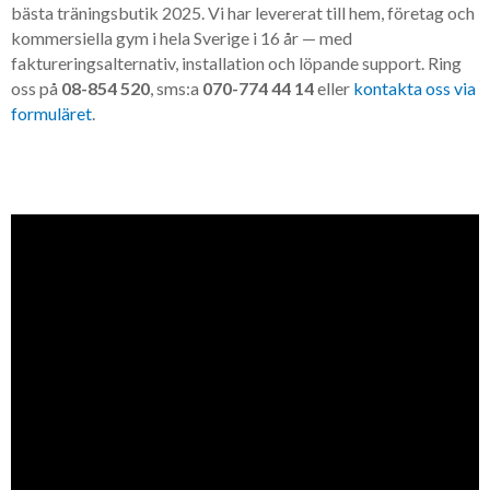
bästa träningsbutik 2025. Vi har levererat till hem, företag och
kommersiella gym i hela Sverige i 16 år — med
faktureringsalternativ, installation och löpande support. Ring
oss på
08-854 520
, sms:a
070-774 44 14
eller
kontakta oss via
formuläret
.