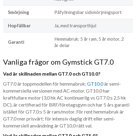
Smörjning
Påfyllningsbar sidsmörjningsport
Hopfällbar
Ja, med transporthjul
Hemmabruk: 5 år ram, 5 år motor, 2
Garanti
år delar
Vanliga frågor om Gymstick GT7.0
Vad är skillnaden mellan GT7.0 och GT10.0?
GT7.0 är toppmodellen för hemmabruk;
GT10.0
är semi-
kommersiella versionen med AC-motor. GT10.0 har
kraftfullare motor (3,0 hk AC kontinuerlig vs GT7.0:s 2,5 hk
DC), är certifierad för BRF/företagsgym och har 5 års garanti
istället för GT7.0:s 5 år ram/motor. För rent hemmabruk är
GT7.0 mer prisvärt; för intensiv daglig drift eller semi-
kommersiell användning är GT10.0 rätt val.
Vad är skillnaden mellan GT7.0 och GT5.0?