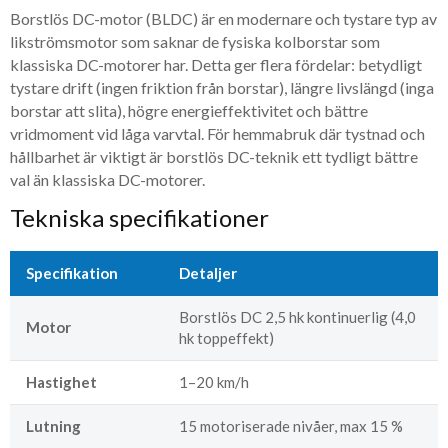
Borstlös DC-motor (BLDC) är en modernare och tystare typ av
likströmsmotor som saknar de fysiska kolborstar som
klassiska DC-motorer har. Detta ger flera fördelar: betydligt
tystare drift (ingen friktion från borstar), längre livslängd (inga
borstar att slita), högre energieffektivitet och bättre
vridmoment vid låga varvtal. För hemmabruk där tystnad och
hållbarhet är viktigt är borstlös DC-teknik ett tydligt bättre
val än klassiska DC-motorer.
Tekniska specifikationer
Specifikation
Detaljer
Borstlös DC 2,5 hk kontinuerlig (4,0
Motor
hk toppeffekt)
Hastighet
1–20 km/h
Lutning
15 motoriserade nivåer, max 15 %