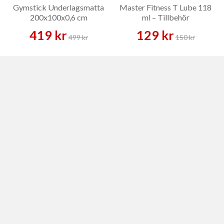
Gymstick Underlagsmatta
Master Fitness T Lube 118
200x100x0,6 cm
ml – Tillbehör
419 kr
129 kr
499 kr
150 kr