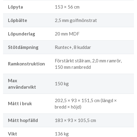
Löpyta
153 × 56 cm
Löpbälte
2,5 mm golfmönstrat
Löpunderlag
20 mm MDF
Stötdämpning
Runtec+, 8 kuddar
Förstärkt stålram, 2,0 mm ramrör,
Ramkonstruktion
150 mm rambredd
Max
150 kg
användarvikt
202,5 × 93 × 151,5 cm (längd ×
Mått i bruk
bredd × höjd)
Mått hopfälld
183 × 93 × 105,5 cm
Vikt
136 kg