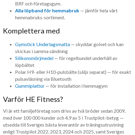
BRF och företagsgym.
Alla löpband för hemmabruk
— jämför hela vårt
hemmabruks-sortiment.
Komplettera med
Gymstick Underlagsmatta
— skyddar golvet och kan
skickas i samma sändning
Silikonsmörjmedel
— för regelbundet underhåll av
löpbältet
Polar H9- eller H10-pulsbälte (säljs separat) — för exakt
pulsavläsning via Bluetooth
Gummiplattor
— för installation i hemmagym
Varför HE Fitness?
Vi är ett familjeföretag som drivs av två bröder sedan 2009,
med över 100 000 kunder och 4,9 av 5 i Trustpilot-betyg —
utsedda till Sveriges bästa leverantör av träningsutrustning
enligt Trustpilot 2022, 2023, 2024 och 2025, samt Sveriges