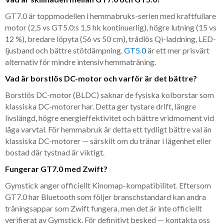
GT7.0 är toppmodellen i hemmabruks-serien med kraftfullare
motor (2,5 vs GT5.0:s 1,5 hk kontinuerlig), högre lutning (15 vs
12 %), bredare löpyta (56 vs 50 cm), trådlös Qi-laddning, LED-
ljusband och bättre stötdämpning.
GT5.0
är ett mer prisvärt
alternativ för mindre intensiv hemmaträning.
Vad är borstlös DC-motor och varför är det bättre?
Borstlös DC-motor (BLDC) saknar de fysiska kolborstar som
klassiska DC-motorer har. Detta ger tystare drift, längre
livslängd, högre energieffektivitet och bättre vridmoment vid
låga varvtal. För hemmabruk är detta ett tydligt bättre val än
klassiska DC-motorer — särskilt om du tränar i lägenhet eller
bostad där tystnad är viktigt.
Fungerar GT7.0 med Zwift?
Gymstick anger officiellt Kinomap-kompatibilitet. Eftersom
GT7.0 har Bluetooth som följer branschstandard kan andra
träningsappar som Zwift fungera, men det är inte officiellt
verifierat av Gymstick. För definitivt besked — kontakta oss