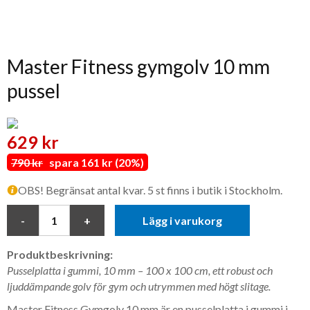
Master Fitness gymgolv 10 mm
pussel
629 kr
790 kr
spara 161 kr (20%)
OBS! Begränsat antal kvar. 5 st finns i butik i Stockholm.
Lägg i varukorg
Produktbeskrivning:
Pusselplatta i gummi, 10 mm – 100 x 100 cm, ett robust och
ljuddämpande golv för gym och utrymmen med högt slitage.
Master Fitness Gymgolv 10 mm är en pusselplatta i gummi i