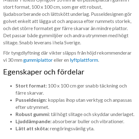
stort format, 100 x 100 cm, som ger ett robust,
ljudabsorberande och lättskött underlag. Pusseldesignen gör
golvet enkelt att lägga ut och anpassa efter rummets storlek,
och det större formatet ger färre skarvar än mindre plattor.
Det passar både gymmiljöer och andra utrymmen med högt
slitage. Snabb leverans i hela Sverige.
För tyngdlyftning där vikter släpps från höjd rekommenderar
vi 30 mm
gummiplattor
eller en
lyftplattform
.
Egenskaper och fördelar
Stort format:
100 x 100 cm ger snabb täckning och
färre skarvar.
Pusseldesign:
kopplas ihop utan verktyg och anpassas
efter utrymmet.
Robust gummi:
tål högt slitage och skyddar underlaget.
Ljuddämpande:
absorberar buller och vibrationer.
Lätt att sköta:
rengöringsvänlig yta.