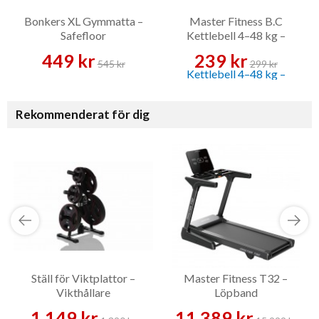
Bonkers XL Gymmatta –
Master Fitness B.C
Safefloor
Kettlebell 4–48 kg –
Kettlebell
449 kr
239 kr
545 kr
299 kr
Rekommenderat för dig
Ställ för Viktplattor –
Master Fitness T32 –
Vikthållare
Löpband
1 149 kr
11 389 kr