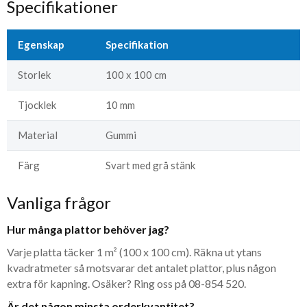
Specifikationer
Egenskap
Specifikation
Storlek
100 x 100 cm
Tjocklek
10 mm
Material
Gummi
Färg
Svart med grå stänk
Vanliga frågor
Hur många plattor behöver jag?
Varje platta täcker 1 m² (100 x 100 cm). Räkna ut ytans
kvadratmeter så motsvarar det antalet plattor, plus någon
extra för kapning. Osäker? Ring oss på 08-854 520.
Är det någon minsta orderkvantitet?